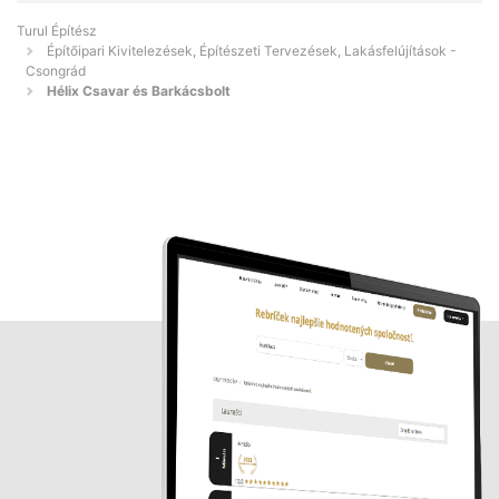
Turul Építész
Építőipari Kivitelezések, Építészeti Tervezések, Lakásfelújítások -
Csongrád
Hélix Csavar és Barkácsbolt