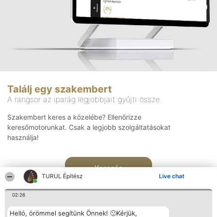
Találj egy szakembert
A rangsor az iparág legjobbjait gyűjti össze
Szakembert keres a közelébe? Ellenőrizze
keresőmotorunkat. Csak a legjobb szolgáltatásokat
használja!
Keresés
TURUL Építész
Live chat
02:26
Helló, örömmel segítünk Önnek! 🙂Kérjük,