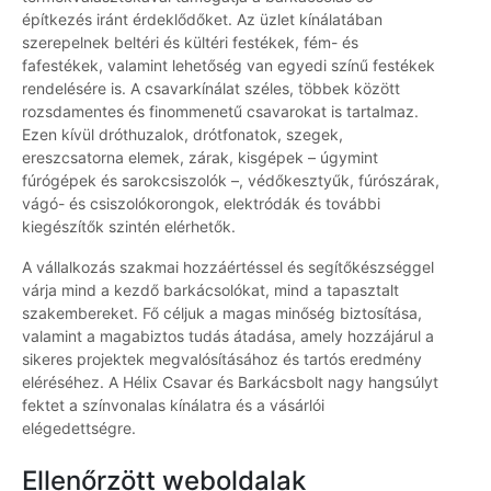
építkezés iránt érdeklődőket. Az üzlet kínálatában
szerepelnek beltéri és kültéri festékek, fém- és
fafestékek, valamint lehetőség van egyedi színű festékek
rendelésére is. A csavarkínálat széles, többek között
rozsdamentes és finommenetű csavarokat is tartalmaz.
Ezen kívül dróthuzalok, drótfonatok, szegek,
ereszcsatorna elemek, zárak, kisgépek – úgymint
fúrógépek és sarokcsiszolók –, védőkesztyűk, fúrószárak,
vágó- és csiszolókorongok, elektródák és további
kiegészítők szintén elérhetők.
A vállalkozás szakmai hozzáértéssel és segítőkészséggel
várja mind a kezdő barkácsolókat, mind a tapasztalt
szakembereket. Fő céljuk a magas minőség biztosítása,
valamint a magabiztos tudás átadása, amely hozzájárul a
sikeres projektek megvalósításához és tartós eredmény
eléréséhez. A Hélix Csavar és Barkácsbolt nagy hangsúlyt
fektet a színvonalas kínálatra és a vásárlói
elégedettségre.
Ellenőrzött weboldalak