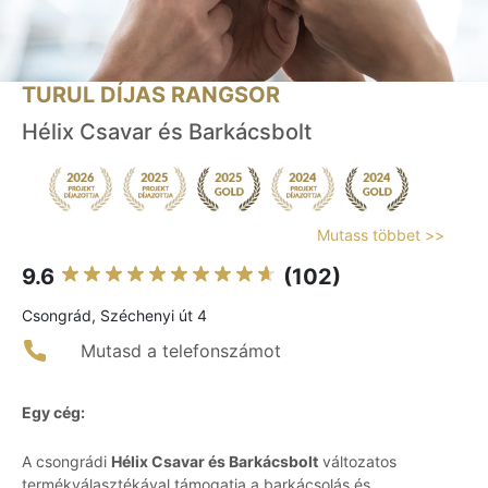
TURUL DÍJAS RANGSOR
Hélix Csavar és Barkácsbolt
Mutass többet >>
9.6
(102)
Csongrád, Széchenyi út 4
Mutasd a telefonszámot
Egy cég:
A csongrádi
Hélix Csavar és Barkácsbolt
változatos
termékválasztékával támogatja a barkácsolás és