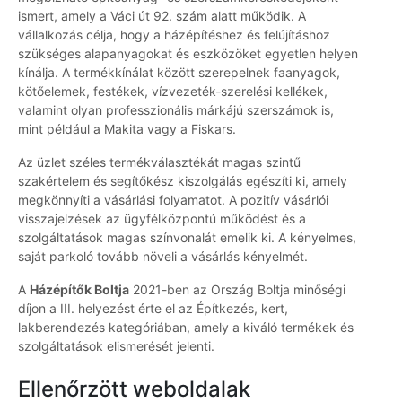
ismert, amely a Váci út 92. szám alatt működik. A
vállalkozás célja, hogy a házépítéshez és felújításhoz
szükséges alapanyagokat és eszközöket egyetlen helyen
kínálja. A termékkínálat között szerepelnek faanyagok,
kötőelemek, festékek, vízvezeték-szerelési kellékek,
valamint olyan professzionális márkájú szerszámok is,
mint például a Makita vagy a Fiskars.
Az üzlet széles termékválasztékát magas szintű
szakértelem és segítőkész kiszolgálás egészíti ki, amely
megkönnyíti a vásárlási folyamatot. A pozitív vásárlói
visszajelzések az ügyfélközpontú működést és a
szolgáltatások magas színvonalát emelik ki. A kényelmes,
saját parkoló tovább növeli a vásárlás kényelmét.
A
Házépítők Boltja
2021-ben az Ország Boltja minőségi
díjon a III. helyezést érte el az Építkezés, kert,
lakberendezés kategóriában, amely a kiváló termékek és
szolgáltatások elismerését jelenti.
Ellenőrzött weboldalak