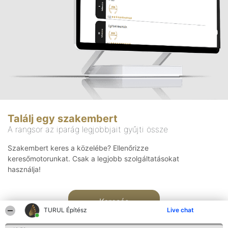
Találj egy szakembert
A rangsor az iparág legjobbjait gyűjti össze
Szakembert keres a közelébe? Ellenőrizze
keresőmotorunkat. Csak a legjobb szolgáltatásokat
használja!
Keresés
TURUL Építész
Live chat