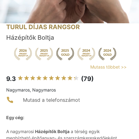
TURUL DÍJAS RANGSOR
Házépítők Boltja
Mutass többet >>
9.3
(79)
Nagymaros, Nagymaros
Mutasd a telefonszámot
Egy cég:
A nagymarosi
Házépítők Boltja
a térség egyik
megbízható építőanyag- és szerszámkereskedőjeként