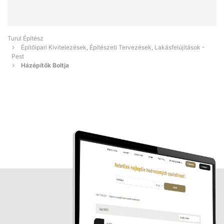
Turul Építész
Építőipari Kivitelezések, Építészeti Tervezések, Lakásfelújítások -
Pest
Házépítők Boltja