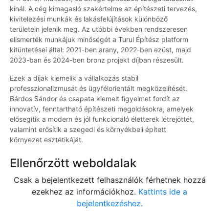
kínál. A cég kimagasló szakértelme az építészeti tervezés,
kivitelezési munkák és lakásfelújítások különböző
területein jelenik meg. Az utóbbi években rendszeresen
elismerték munkájuk minőségét a Turul Építész platform
kitüntetései által: 2021-ben arany, 2022-ben ezüst, majd
2023-ban és 2024-ben bronz projekt díjban részesült.
Ezek a díjak kiemelik a vállalkozás stabil
professzionalizmusát és ügyfélorientált megközelítését.
Bárdos Sándor és csapata kiemelt figyelmet fordít az
innovatív, fenntartható építészeti megoldásokra, amelyek
elősegítik a modern és jól funkcionáló életterek létrejöttét,
valamint erősítik a szegedi és környékbeli épített
környezet esztétikáját.
Ellenőrzött weboldalak
Csak a bejelentkezett felhasználók férhetnek hozzá
ezekhez az információkhoz.
Kattints ide a
bejelentkezéshez.