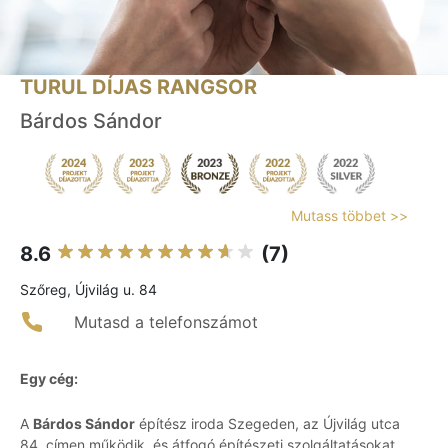
TURUL DÍJAS RANGSOR
Bárdos Sándor
Mutass többet >>
8.6
(7)
Szőreg, Újvilág u. 84
Mutasd a telefonszámot
Egy cég:
A
Bárdos Sándor
építész iroda Szegeden, az Újvilág utca
84. címen működik, és átfogó építészeti szolgáltatásokat