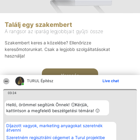
Találj egy szakembert
A rangsor az iparág legjobbjait gyűjti össze
Szakembert keres a közelébe? Ellenőrizze
keresőmotorunkat. Csak a legjobb szolgáltatásokat
használja!
Keresés
TURUL Építész
Live chat
03:24
Helló, örömmel segítünk Önnek! 🙂Kérjük,
kattintson a megfelelő beszélgetési témára! 🙂
Rangsorszervező
Népszavazás
Elérhetőség
Díjazott vagyok, marketing anyagokat szeretnék
SC Beautiful Company S.R.L.
Nyertesek
Elérhetőség
átvenni
Bulevardul Aleea Timișul De
Az összes
Sus Nr. 2, Bl. A30, Sc. A, Et.
díjazottak
Szeretném regisztrálni cégemet a Turul projektbe