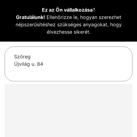
Ez az Ön vállalkozása
?
Gratulálunk!
Ellenőrizze le, hogyan szerezhet
népszerűsítéshez szükséges anyagokat, hogy
élvezhesse sikerét.
Szőreg
Újvilág u. 84