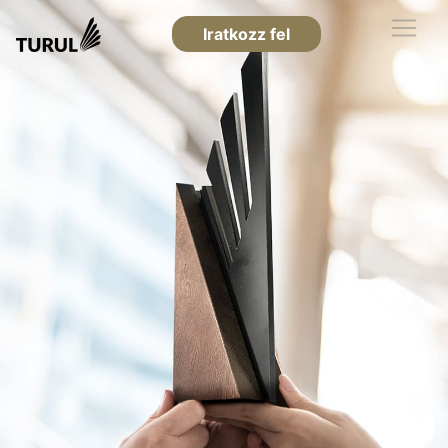
Iratkozz fel