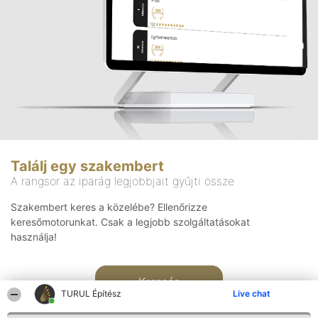
Találj egy szakembert
A rangsor az iparág legjobbjait gyűjti össze
Szakembert keres a közelébe? Ellenőrizze
keresőmotorunkat. Csak a legjobb szolgáltatásokat
használja!
Keresés
TURUL Építész
Live chat