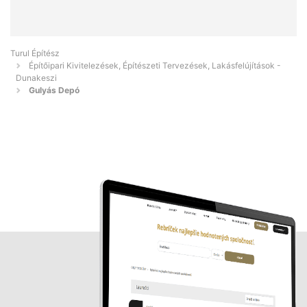
Turul Építész
Építőipari Kivitelezések, Építészeti Tervezések, Lakásfelújítások -
Dunakeszi
Gulyás Depó