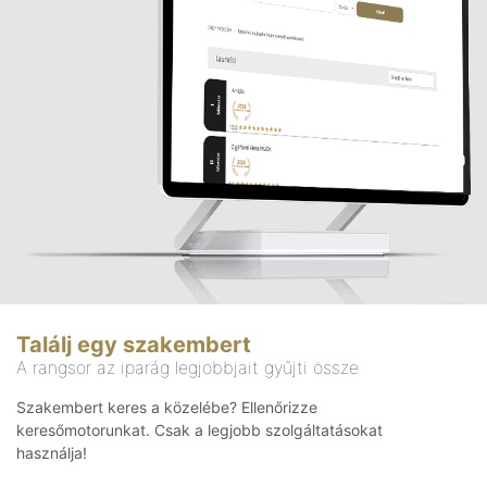
Találj egy szakembert
A rangsor az iparág legjobbjait gyűjti össze
Szakembert keres a közelébe? Ellenőrizze
keresőmotorunkat. Csak a legjobb szolgáltatásokat
használja!