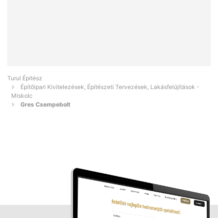
Turul Építész
Építőipari Kivitelezések, Építészeti Tervezések, Lakásfelújítások -
Miskolc
Gres Csempebolt