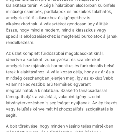
kialakítása terén. A cég kínálatában elsősorban különféle
minőségi csempék, padlólapok és mozaikok találhatók,
amelyek eltérő stílusokhoz és igényekhez is
alkalmazkodnak. A választékot gondosan úgy állítják
össze, hogy mind a modern, mind a klasszikus vagy
speciális elképzelésekhez is megfelelő burkolatok álljanak
rendelkezésre.
Az üzlet komplett fürdőszobai megoldásokat kínál,
ideértve a kádakat, zuhanyzókat és szanitereket,
amelyek hozzájárulnak harmonikus és funkcionális belső
terek kialakításához. A vállalkozás célja, hogy az ár és a
minőség összhangban jelenjen meg, így az exkluzívabb,
valamint kedvezőbb árú termékek egyaránt
megtalálhatók a kínálatban. Szakértő tanácsadással
támogathatják a vásárlást, valamint igény szerint
látványtervezésben is segítséget nyújtanak. Az építkezés
vagy felújítás kényelmét házhozszállítási szolgáltatás is
segíti.
A bolt törekvése, hogy minden vásárló teljes mértékben