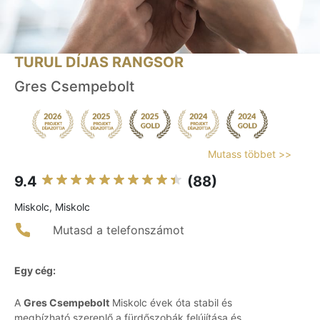
TURUL DÍJAS RANGSOR
Gres Csempebolt
Mutass többet >>
9.4
(88)
Miskolc, Miskolc
Mutasd a telefonszámot
Egy cég:
A
Gres Csempebolt
Miskolc évek óta stabil és
megbízható szereplő a fürdőszobák felújítása és