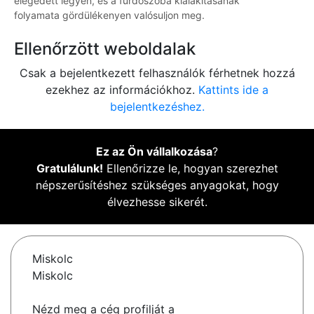
elégedett legyen, és a fürdőszoba kialakításának
folyamata gördülékenyen valósuljon meg.
Ellenőrzött weboldalak
Csak a bejelentkezett felhasználók férhetnek hozzá
ezekhez az információkhoz.
Kattints ide a
bejelentkezéshez.
Ez az Ön vállalkozása
?
Gratulálunk!
Ellenőrizze le, hogyan szerezhet
népszerűsítéshez szükséges anyagokat, hogy
élvezhesse sikerét.
Miskolc
Miskolc
Nézd meg a cég profilját a