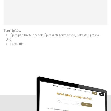
Turul Építész
Építőipari Kivitelezések, Építészeti Tervezések, Lakásfelújítások -
Üllő
GRaS Kft.