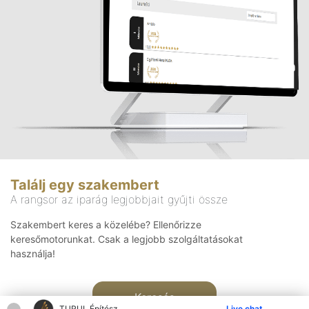
Találj egy szakembert
A rangsor az iparág legjobbjait gyűjti össze
Szakembert keres a közelébe? Ellenőrizze
keresőmotorunkat. Csak a legjobb szolgáltatásokat
használja!
Keresés
TURUL Építész
Live chat