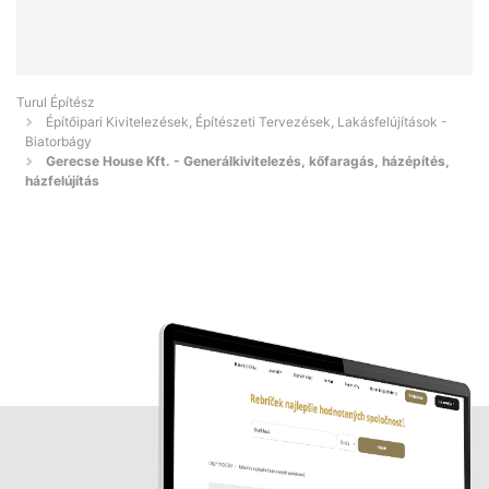
Turul Építész
Építőipari Kivitelezések, Építészeti Tervezések, Lakásfelújítások -
Biatorbágy
Gerecse House Kft. - Generálkivitelezés, kőfaragás, házépítés,
házfelújítás