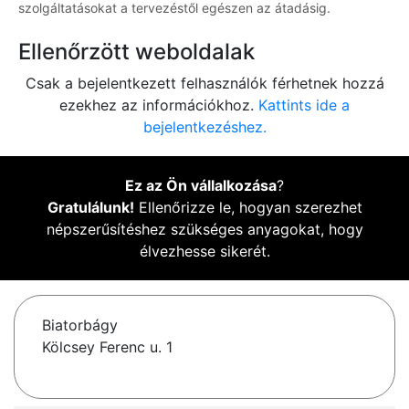
szolgáltatásokat a tervezéstől egészen az átadásig.
Ellenőrzött weboldalak
Csak a bejelentkezett felhasználók férhetnek hozzá
ezekhez az információkhoz.
Kattints ide a
bejelentkezéshez.
Ez az Ön vállalkozása
?
Gratulálunk!
Ellenőrizze le, hogyan szerezhet
népszerűsítéshez szükséges anyagokat, hogy
élvezhesse sikerét.
Biatorbágy
Kölcsey Ferenc u. 1