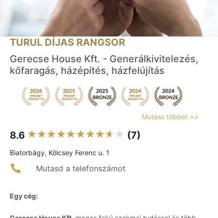
TURUL DÍJAS RANGSOR
Gerecse House Kft. - Generálkivitelezés,
kőfaragás, házépítés, házfelújítás
Mutass többet >>
8.6
(7)
Biatorbágy, Kölcsey Ferenc u. 1
Mutasd a telefonszámot
Egy cég:
Gerecse House Kft.
magas fokú szakmai tudással és több