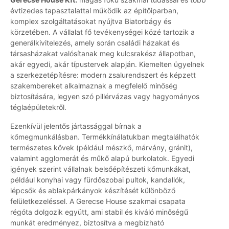
évtizedes tapasztalattal működik az építőiparban,
komplex szolgáltatásokat nyújtva Biatorbágy és
körzetében. A vállalat fő tevékenységei közé tartozik a
generálkivitelezés, amely során családi házakat és
társasházakat valósítanak meg kulcsrakész állapotban,
akár egyedi, akár típustervek alapján. Kiemelten ügyelnek
a szerkezetépítésre: modern zsalurendszert és képzett
szakembereket alkalmaznak a megfelelő minőség
biztosítására, legyen szó pillérvázas vagy hagyományos
téglaépületekről.
Ezenkívül jelentős jártassággal bírnak a
kőmegmunkálásban. Termékkínálatukban megtalálhatók
természetes kövek (például mészkő, márvány, gránit),
valamint agglomerát és műkő alapú burkolatok. Egyedi
igények szerint vállalnak belsőépítészeti kőmunkákat,
például konyhai vagy fürdőszobai pultok, kandallók,
lépcsők és ablakpárkányok készítését különböző
felületkezeléssel. A Gerecse House szakmai csapata
régóta dolgozik együtt, ami stabil és kiváló minőségű
munkát eredményez, biztosítva a megbízható