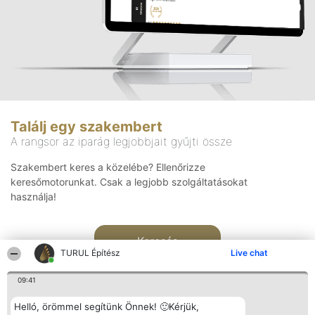
Találj egy szakembert
A rangsor az iparág legjobbjait gyűjti össze
Szakembert keres a közelébe? Ellenőrizze
keresőmotorunkat. Csak a legjobb szolgáltatásokat
használja!
Keresés
TURUL Építész
Live chat
09:41
Helló, örömmel segítünk Önnek! 🙂Kérjük,