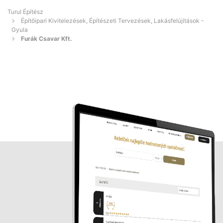
Turul Építész
Építőipari Kivitelezések, Építészeti Tervezések, Lakásfelújítások -
Gyula
Furák Csavar Kft.