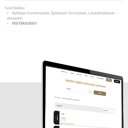
Turul Építész
Építőipari Kivitelezések, Építészeti Tervezések, Lakásfelújítások -
Veszprém
FESTÉKSZIGET