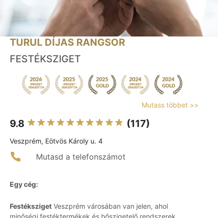
TURUL DÍJAS RANGSOR
FESTÉKSZIGET
Mutass többet >>
9.8
(117)
Veszprém, Eötvös Károly u. 4
Mutasd a telefonszámot
Egy cég:
Festéksziget
Veszprém városában van jelen, ahol
minőségi festéktermékek és hőszigetelő rendszerek