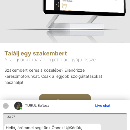
Találj egy szakembert
A rangsor az iparág legjobbjait gyűjti össze
Szakembert keres a közelébe? Ellenőrizze
keresőmotorunkat. Csak a legjobb szolgáltatásokat
használja!
Keresés
TURUL Építész
Live chat
23:27
Helló, örömmel segítünk Önnek! 🙂Kérjük,