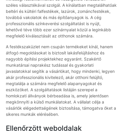
széles választékával szolgál. A kínálatban megtalálhatóak
beltéri és kültéri falfestékek, lazúrok, zománcfestékek,
továbbá vakolatok és más építőanyagok is. A cég
professzionális színkeverési szolgáltatást is nyújt,
lehetővé téve több ezer színárnyalat közül a leginkább
megfelelő kiválasztását az otthonok számára.
A festékszaküzlet nem csupán termékeket kínál, hanem
átfogó megoldásokat is biztosít lakásfelújításhoz és
nagyobb építési projektekhez egyaránt. Szakértő
munkatársai naprakész tudással és gyakorlati
javaslatokkal segítik a vásárlókat, hogy mindenki, legyen
akár professzionális kivitelező, akár otthoni felújító,
megtalálja a számára megfelelő alapanyagokat és
eszközöket. A szolgáltatások listáján szerepel a
homlokzati állványok bérbeadása is, amely jelentősen
megkönnyíti a külső munkálatokat. A vállalat célja a
vásárlók elégedettségének biztosítása, támogatva őket a
sikeres munkák elérésében.
Ellenőrzött weboldalak