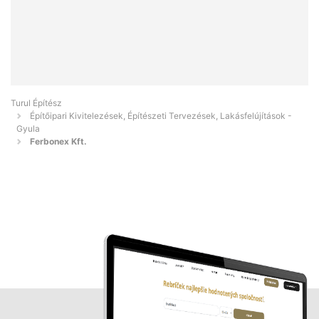
Turul Építész
Építőipari Kivitelezések, Építészeti Tervezések, Lakásfelújítások -
Gyula
Ferbonex Kft.