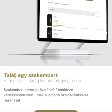
Találj egy szakembert
A rangsor az iparág legjobbjait gyűjti össze
Szakembert keres a közelébe? Ellenőrizze
keresőmotorunkat. Csak a legjobb szolgáltatásokat
használja!