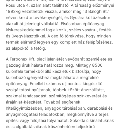
Rosu utca 4. szám alatt található. A társaság előzményei
1992-ig vezethetők vissza, amikor még "3 Balogh Bt."
néven kezdte tevékenységét, és Gyulára költözésekor
alakult át jelenlegi vállalattá. Elsősorban építőanyag-
kiskereskedelemmel foglalkozik, széles vasáru-, festék-
és üvegválasztékkal. A cég fő törekvése, hogy minden
termék elérhető legyen egy komplett ház felépítéséhez,
az alapoktól a tetőig.
A Ferbonex Kft. piaci jelenlétét vevőbarát szemlélete és
gazdag árukínálata határozza meg. Mintegy 8500
különféle termékből álló készletük biztosítja, hogy
különböző igényekhez megtalálható a megfelelő
építőanyag. Emellett számos díjmentes, kiegészítő
szolgáltatást nyújtanak, többek között áruszállítást,
szakmai tanácsadást, számítógépes színkeverést és
árajánlat-készítést. Továbbá segítenek
hitelügyintézésben, anyagok tárolásában, darabolási és
anyagmozgatási feladatokban, megkönnyítve a teljes
építési vagy felújítási folyamatot. Sokoldalú kínálatuknak
és szolgáltatásaiknak köszönhetően teljeskörű