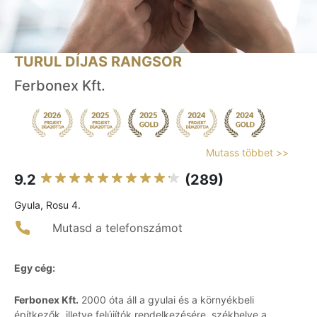
TURUL DÍJAS RANGSOR
Ferbonex Kft.
Mutass többet >>
9.2
(289)
Gyula, Rosu 4.
Mutasd a telefonszámot
Egy cég:
Ferbonex Kft.
2000 óta áll a gyulai és a környékbeli
építkezők, illetve felújítók rendelkezésére, székhelye a