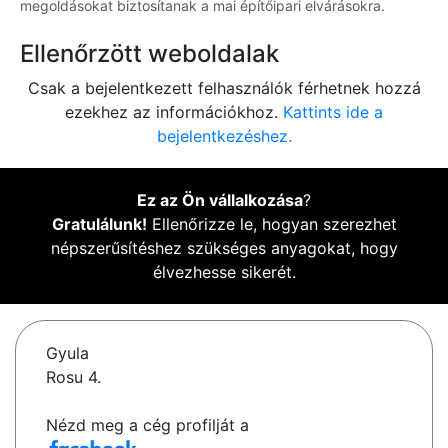
megoldásokat biztosítanak a mai építőipari elvárásokra.
Ellenőrzött weboldalak
Csak a bejelentkezett felhasználók férhetnek hozzá
ezekhez az információkhoz.
Kattints ide a
bejelentkezéshez.
Ez az Ön vállalkozása
?
Gratulálunk!
Ellenőrizze le, hogyan szerezhet
népszerűsítéshez szükséges anyagokat, hogy
élvezhesse sikerét.
Gyula
Rosu 4.
Nézd meg a cég profilját a