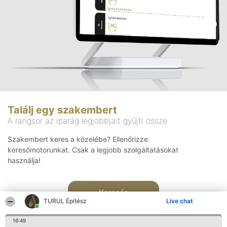
Találj egy szakembert
A rangsor az iparág legjobbjait gyűjti össze
Szakembert keres a közelébe? Ellenőrizze
keresőmotorunkat. Csak a legjobb szolgáltatásokat
használja!
Keresés
TURUL Építész
Live chat
16:49