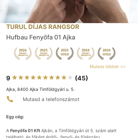
TURUL DÍJAS RANGSOR
Hufbau Fenyőfa 01 Ajka
Mutass többet >>
9
(45)
Ajka, 8400 Ajka Timföldgyári u. 5.
Mutasd a telefonszámot
Egy cég:
A
Fenyőfa 01 Kft
Ajkán, a Timföldgyári út 5. szám alatt
található, és főként építő-, fenyő- és fűrészáru