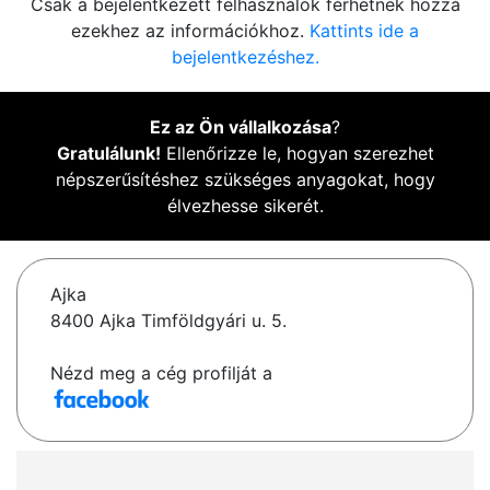
Csak a bejelentkezett felhasználók férhetnek hozzá
ezekhez az információkhoz.
Kattints ide a
bejelentkezéshez.
Ez az Ön vállalkozása
?
Gratulálunk!
Ellenőrizze le, hogyan szerezhet
népszerűsítéshez szükséges anyagokat, hogy
élvezhesse sikerét.
Ajka
8400 Ajka Timföldgyári u. 5.
Nézd meg a cég profilját a