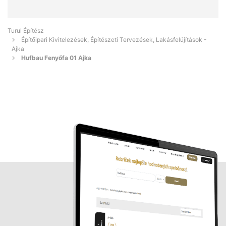
Turul Építész
Építőipari Kivitelezések, Építészeti Tervezések, Lakásfelújítások -
Ajka
Hufbau Fenyőfa 01 Ajka