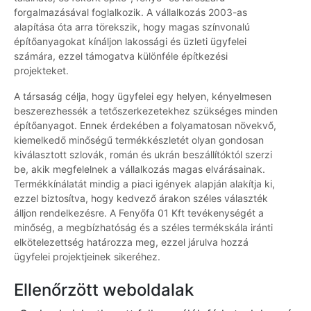
forgalmazásával foglalkozik. A vállalkozás 2003-as
alapítása óta arra törekszik, hogy magas színvonalú
építőanyagokat kínáljon lakossági és üzleti ügyfelei
számára, ezzel támogatva különféle építkezési
projekteket.
A társaság célja, hogy ügyfelei egy helyen, kényelmesen
beszerezhessék a tetőszerkezetekhez szükséges minden
építőanyagot. Ennek érdekében a folyamatosan növekvő,
kiemelkedő minőségű termékkészletét olyan gondosan
kiválasztott szlovák, román és ukrán beszállítóktól szerzi
be, akik megfelelnek a vállalkozás magas elvárásainak.
Termékkínálatát mindig a piaci igények alapján alakítja ki,
ezzel biztosítva, hogy kedvező árakon széles választék
álljon rendelkezésre. A Fenyőfa 01 Kft tevékenységét a
minőség, a megbízhatóság és a széles termékskála iránti
elkötelezettség határozza meg, ezzel járulva hozzá
ügyfelei projektjeinek sikeréhez.
Ellenőrzött weboldalak