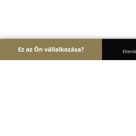
Ez az Ön vállalkozása?
Ellenő
Turul Építész
Építőipari Kivitelezések, Építészet
Feller Tüzép Kft.