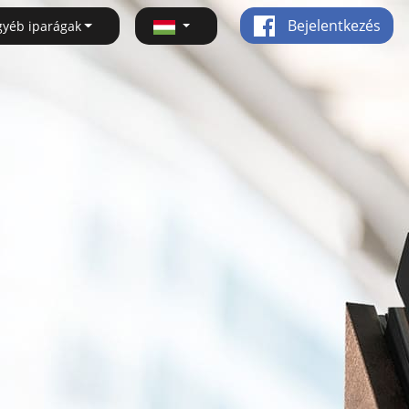
Bejelentkezés
gyéb iparágak