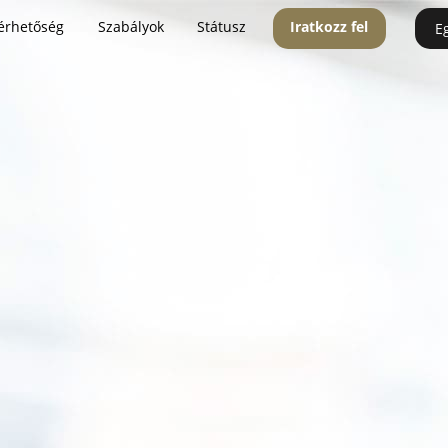
érhetőség
Szabályok
Státusz
Iratkozz fel
E