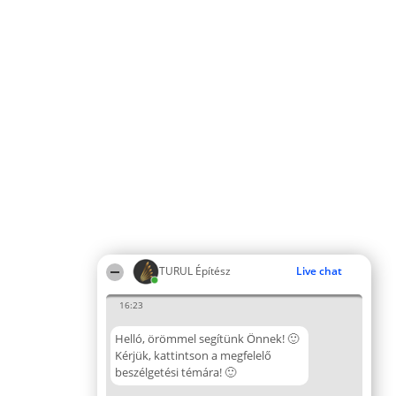
TURUL Építész
Live chat
16:23
Helló, örömmel segítünk Önnek! 🙂
Kérjük, kattintson a megfelelő
beszélgetési témára! 🙂