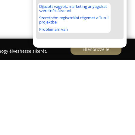
Díjazott vagyok, marketing anyagokat
szeretnék átvenni
Szeretném regisztrálni cégemet a Turul
projektbe
Problémám van
Ellenőrizze le
ogy élvezhesse sikerét.
-kereskedéssel foglalkozó vállalkozás, amely
ködik. Széles termékkínálata lefedi az
ükséges árucikkeket, az alapoktól egészen a
 tölt be az építtetők támogatásában,