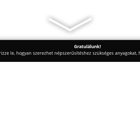
Gratulálunk!
rizze le, hogyan szerezhet népszerűsítéshez szükséges anyagokat, h
i Tervezések, Lakásfelújítások - Ibrány
Feller Tüzép Kft.
Egy cég:
Feller Tüzép Kft.
egy építőanyag
Ibrányban és Gávavencsellőn mű
építkezéshez és felújításhoz sz
tetőig. A vállalat kulcsszerepet
Mutass többet >>