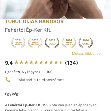
TURUL DÍJAS RANGSOR
Fehértói Ép-Ker Kft.
Mutass többet >>
9.4
(134)
Újfehértó, Nyíregyházi u. 100
Mutasd a telefonszámot
Egy cég:
A
Fehértói Ép-Ker Kft.
1996 óta van jelen az építőanyag-
kereskedelmi piacon, különös hangsúlyt fektetve a