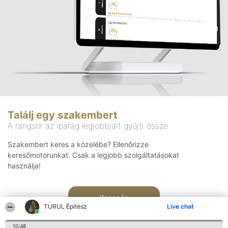
Találj egy szakembert
A rangsor az iparág legjobbjait gyűjti össze
Szakembert keres a közelébe? Ellenőrizze
keresőmotorunkat. Csak a legjobb szolgáltatásokat
használja!
Keresés
TURUL Építész
Live chat
10:48