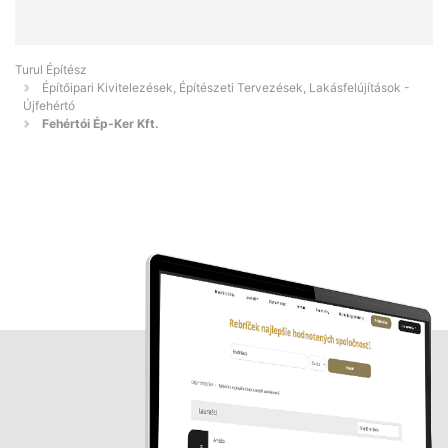
Turul Építész
Építőipari Kivitelezések, Építészeti Tervezések, Lakásfelújítások -
Újfehértó
Fehértói Ép-Ker Kft.