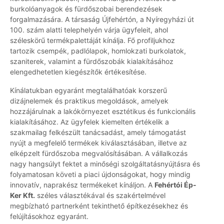
burkolóanyagok és fürdőszobai berendezések
forgalmazására. A társaság Újfehértón, a Nyíregyházi út
100. szám alatti telephelyén várja ügyfeleit, ahol
széleskörű termékpalettáját kínálja. Fő profiljukhoz
tartozik csempék, padlólapok, homlokzati burkolatok,
szaniterek, valamint a fürdőszobák kialakításához
elengedhetetlen kiegészítők értékesítése.
Kínálatukban egyaránt megtalálhatóak korszerű
dizájnelemek és praktikus megoldások, amelyek
hozzájárulnak a lakókörnyezet esztétikus és funkcionális
kialakításához. Az ügyfelek kiemelten értékelik a
szakmailag felkészült tanácsadást, amely támogatást
nyújt a megfelelő termékek kiválasztásában, illetve az
elképzelt fürdőszoba megvalósításában. A vállalkozás
nagy hangsúlyt fektet a minőségi szolgáltatásnyújtásra és
folyamatosan követi a piaci újdonságokat, hogy mindig
innovatív, naprakész termékeket kínáljon. A
Fehértói Ép-
Ker Kft.
széles választékával és szakértelmével
megbízható partnerként tekinthető építkezésekhez és
felújításokhoz egyaránt.