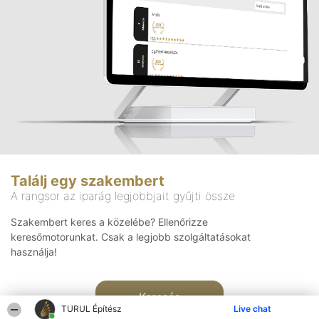
Találj egy szakembert
A rangsor az iparág legjobbjait gyűjti össze
Szakembert keres a közelébe? Ellenőrizze
keresőmotorunkat. Csak a legjobb szolgáltatásokat
használja!
Keresés
TURUL Építész
Live chat