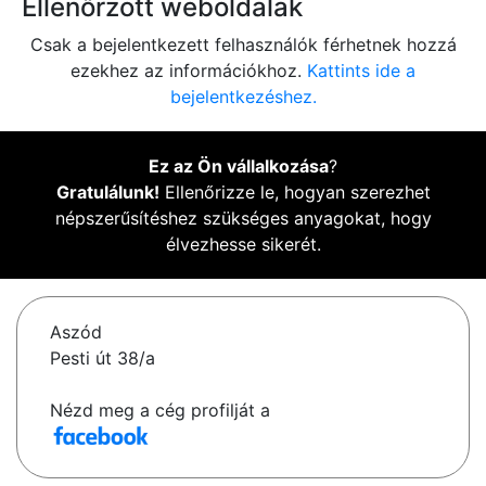
Ellenőrzött weboldalak
Csak a bejelentkezett felhasználók férhetnek hozzá
ezekhez az információkhoz.
Kattints ide a
bejelentkezéshez.
Ez az Ön vállalkozása
?
Gratulálunk!
Ellenőrizze le, hogyan szerezhet
népszerűsítéshez szükséges anyagokat, hogy
élvezhesse sikerét.
Aszód
Pesti út 38/a
Nézd meg a cég profilját a