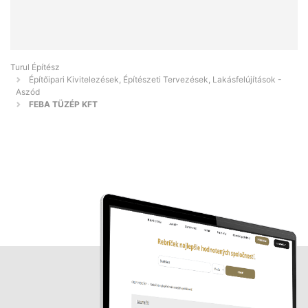
Turul Építész
Építőipari Kivitelezések, Építészeti Tervezések, Lakásfelújítások -
Aszód
FEBA TÜZÉP KFT