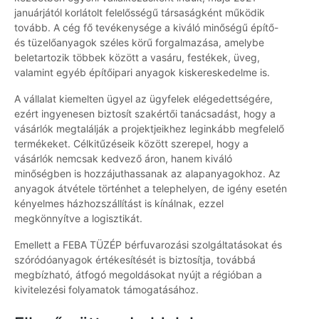
januárjától korlátolt felelősségű társaságként működik
tovább. A cég fő tevékenysége a kiváló minőségű építő-
és tüzelőanyagok széles körű forgalmazása, amelybe
beletartozik többek között a vasáru, festékek, üveg,
valamint egyéb építőipari anyagok kiskereskedelme is.
A vállalat kiemelten ügyel az ügyfelek elégedettségére,
ezért ingyenesen biztosít szakértői tanácsadást, hogy a
vásárlók megtalálják a projektjeikhez leginkább megfelelő
termékeket. Célkitűzéseik között szerepel, hogy a
vásárlók nemcsak kedvező áron, hanem kiváló
minőségben is hozzájuthassanak az alapanyagokhoz. Az
anyagok átvétele történhet a telephelyen, de igény esetén
kényelmes házhozszállítást is kínálnak, ezzel
megkönnyítve a logisztikát.
Emellett a FEBA TÜZÉP bérfuvarozási szolgáltatásokat és
szóródóanyagok értékesítését is biztosítja, továbbá
megbízható, átfogó megoldásokat nyújt a régióban a
kivitelezési folyamatok támogatásához.