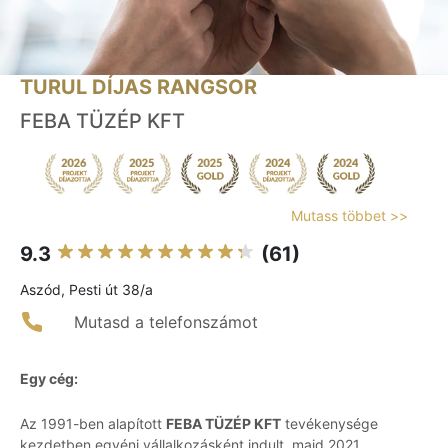
TURUL DÍJAS RANGSOR
FEBA TÜZÉP KFT
Mutass többet >>
9.3
(61)
Aszód, Pesti út 38/a
Mutasd a telefonszámot
Egy cég:
Az 1991-ben alapított
FEBA TÜZÉP KFT
tevékenysége
kezdetben egyéni vállalkozásként indult, majd 2021