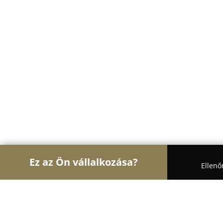
Ez az Ön vállalkozása?
Ellenő
Turul Építész
Építőipari Kivitelezések, Építészet