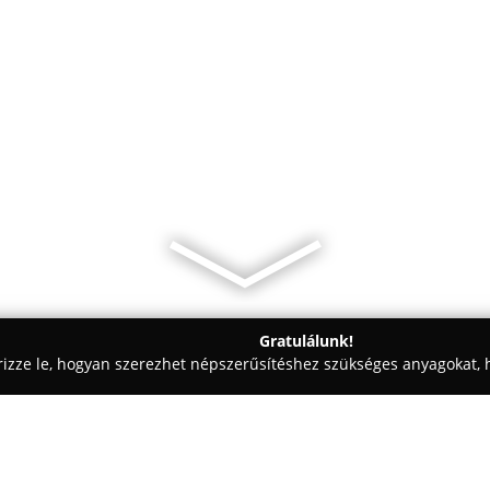
Gratulálunk!
rizze le, hogyan szerezhet népszerűsítéshez szükséges anyagokat, h
i Tervezések, Lakásfelújítások - Heves
Faföld Kft.