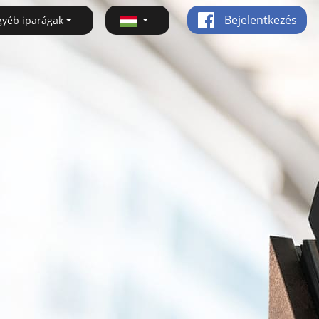
Bejelentkezés
gyéb iparágak