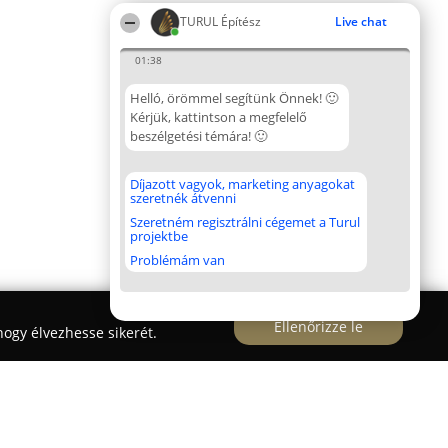
TURUL Építész
Live chat
01:38
Helló, örömmel segítünk Önnek! 🙂
Kérjük, kattintson a megfelelő
beszélgetési témára! 🙂
Díjazott vagyok, marketing anyagokat
szeretnék átvenni
Szeretném regisztrálni cégemet a Turul
projektbe
Problémám van
Ellenőrizze le
ogy élvezhesse sikerét.