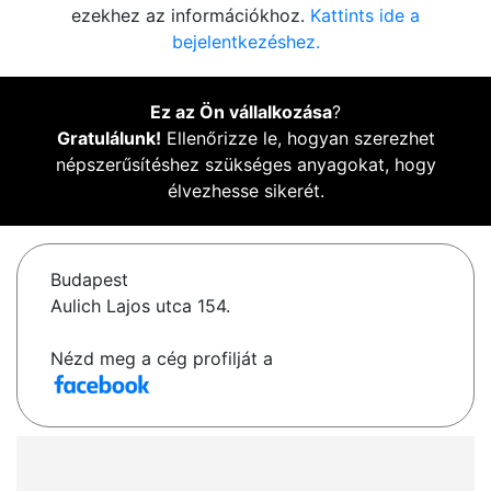
ezekhez az információkhoz.
Kattints ide a
bejelentkezéshez.
Ez az Ön vállalkozása
?
Gratulálunk!
Ellenőrizze le, hogyan szerezhet
népszerűsítéshez szükséges anyagokat, hogy
élvezhesse sikerét.
Budapest
Aulich Lajos utca 154.
Nézd meg a cég profilját a