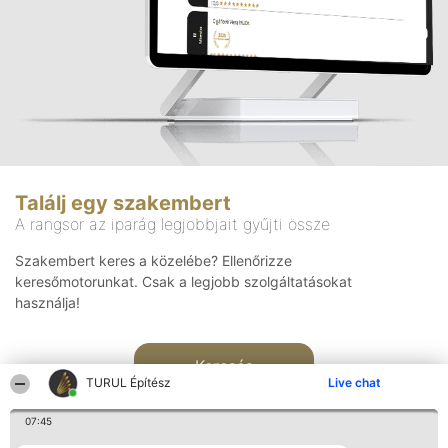
Találj egy szakembert
A rangsor az iparág legjobbjait gyűjti össze
Szakembert keres a közelébe? Ellenőrizze
keresőmotorunkat. Csak a legjobb szolgáltatásokat
használja!
Keresés
TURUL Építész
Live chat
07:45