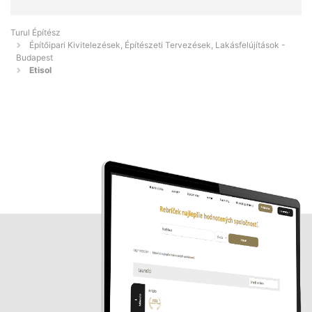
Turul Építész
Építőipari Kivitelezések, Építészeti Tervezések, Lakásfelújítások -
Budapest
Etisol