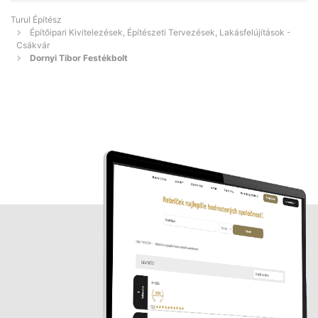
Turul Építész
Építőipari Kivitelezések, Építészeti Tervezések, Lakásfelújítások -
Csákvár
Dornyi Tibor Festékbolt