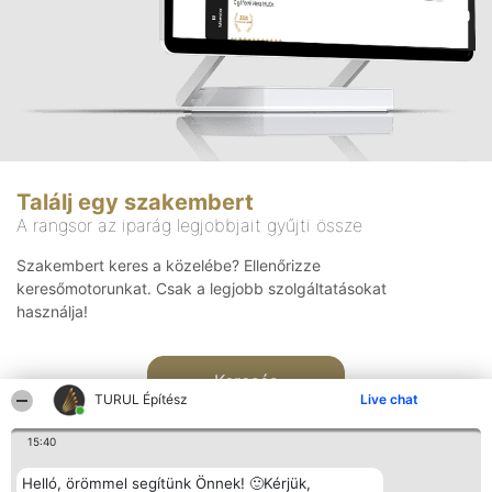
Találj egy szakembert
A rangsor az iparág legjobbjait gyűjti össze
Szakembert keres a közelébe? Ellenőrizze
keresőmotorunkat. Csak a legjobb szolgáltatásokat
használja!
Keresés
TURUL Építész
Live chat
15:40
Helló, örömmel segítünk Önnek! 🙂Kérjük,