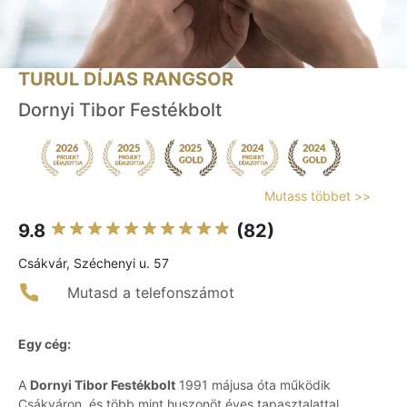
TURUL DÍJAS RANGSOR
Dornyi Tibor Festékbolt
Mutass többet >>
9.8
(82)
Csákvár, Széchenyi u. 57
Mutasd a telefonszámot
Egy cég:
A
Dornyi Tibor Festékbolt
1991 májusa óta működik
Csákváron, és több mint huszonöt éves tapasztalattal