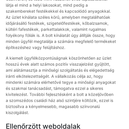
látja el mind a helyi lakosokat, mind pedig a
szakembereket festékekkel és kapcsolódó anyagokkal.
Az üzlet kínálata széles körű, amelyben megtalálhatóak
időjárásálló festékek, szigetelőfestékek, kőbalzsamok,
kültéri fafestékek, parkettalakkok, valamint rugalmas
folyékony fóliák is. A bolt kínálatát úgy állítják össze, hogy
minden ügyfél megtalálja a számára megfelelő termékeket
építkezéshez vagy felújításhoz.
A kiemelt ügyfélközpontúságnak köszönhetően az üzlet
hosszú évek alatt számos pozitív visszajelzést gyűjtött,
ami alátámasztja a minőségi szolgáltatás és elégedettség
iránti elkötelezettségét. A vállalkozás célja az, hogy
mindenki számára elérhetővé tegye a minőségi anyagokat
és szakmai tanácsadást, támogatva ezzel a sikeres
kivitelezést. További fejlesztésként a bolt a közeljövőben
a szomszédos családi ház alsó szintjére költözik, ezzel is
biztosítva a kényelmesebb, magasabb színvonalú
kiszolgálást.
Ellenőrzött weboldalak