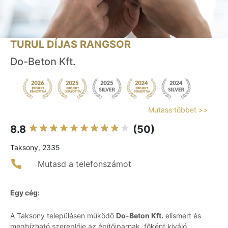
TURUL DÍJAS RANGSOR
Do-Beton Kft.
Mutass többet >>
8.8
(50)
Taksony, 2335
Mutasd a telefonszámot
Egy cég:
A Taksony településen működő
Do-Beton Kft.
elismert és
megbízható szereplője az építőiparnak, főként kiváló