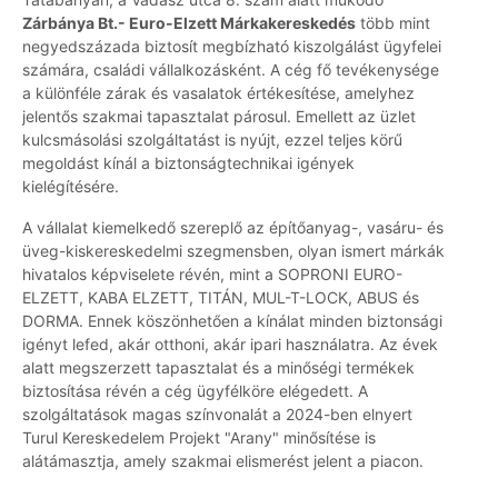
Zárbánya Bt.- Euro-Elzett Márkakereskedés
több mint
negyedszázada biztosít megbízható kiszolgálást ügyfelei
számára, családi vállalkozásként. A cég fő tevékenysége
a különféle zárak és vasalatok értékesítése, amelyhez
jelentős szakmai tapasztalat párosul. Emellett az üzlet
kulcsmásolási szolgáltatást is nyújt, ezzel teljes körű
megoldást kínál a biztonságtechnikai igények
kielégítésére.
A vállalat kiemelkedő szereplő az építőanyag-, vasáru- és
üveg-kiskereskedelmi szegmensben, olyan ismert márkák
hivatalos képviselete révén, mint a SOPRONI EURO-
ELZETT, KABA ELZETT, TITÁN, MUL-T-LOCK, ABUS és
DORMA. Ennek köszönhetően a kínálat minden biztonsági
igényt lefed, akár otthoni, akár ipari használatra. Az évek
alatt megszerzett tapasztalat és a minőségi termékek
biztosítása révén a cég ügyfélköre elégedett. A
szolgáltatások magas színvonalát a 2024-ben elnyert
Turul Kereskedelem Projekt "Arany" minősítése is
alátámasztja, amely szakmai elismerést jelent a piacon.