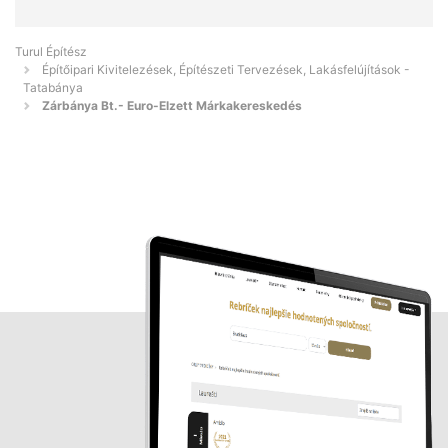
Turul Építész
Építőipari Kivitelezések, Építészeti Tervezések, Lakásfelújítások -
Tatabánya
Zárbánya Bt.- Euro-Elzett Márkakereskedés