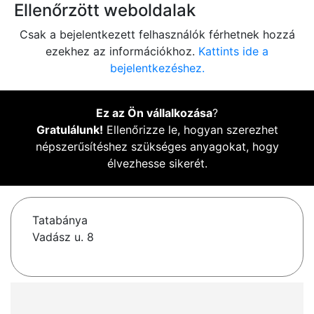
Ellenőrzött weboldalak
Csak a bejelentkezett felhasználók férhetnek hozzá
ezekhez az információkhoz.
Kattints ide a
bejelentkezéshez.
Ez az Ön vállalkozása
?
Gratulálunk!
Ellenőrizze le, hogyan szerezhet
népszerűsítéshez szükséges anyagokat, hogy
élvezhesse sikerét.
Tatabánya
Vadász u. 8