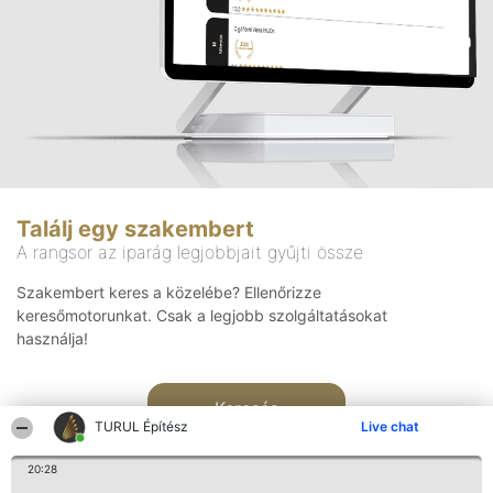
Találj egy szakembert
A rangsor az iparág legjobbjait gyűjti össze
Szakembert keres a közelébe? Ellenőrizze
keresőmotorunkat. Csak a legjobb szolgáltatásokat
használja!
Keresés
TURUL Építész
Live chat
20:28