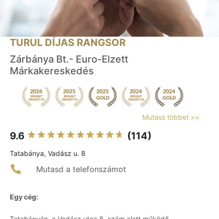
TURUL DÍJAS RANGSOR
Zárbánya Bt.- Euro-Elzett
Márkakereskedés
Mutass többet >>
9.6
(114)
Tatabánya, Vadász u. 8
Mutasd a telefonszámot
Egy cég:
Tatabányán, a Vadász utca 8. szám alatt működő