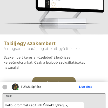
Találj egy szakembert
A rangsor az iparág legjobbjait gyűjti össze
Szakembert keres a közelébe? Ellenőrizze
keresőmotorunkat. Csak a legjobb szolgáltatásokat
használja!
Keresés
TURUL Építész
Live chat
13:09
Helló, örömmel segítünk Önnek! 🙂Kérjük,