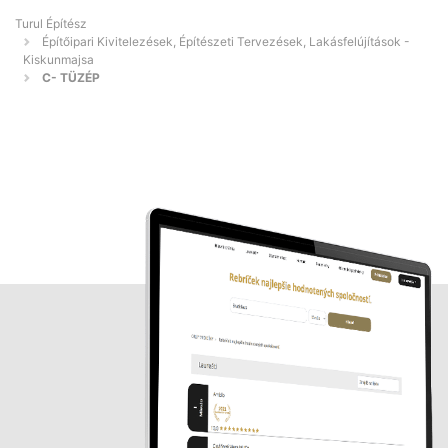
Turul Építész
Építőipari Kivitelezések, Építészeti Tervezések, Lakásfelújítások -
Kiskunmajsa
C- TÜZÉP