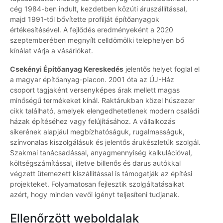
cég 1984-ben indult, kezdetben közúti áruszállítással,
majd 1991-től bővítette profilját építőanyagok
értékesítésével. A fejlődés eredményeként a 2020
szeptemberében megnyílt celldömölki telephelyen bő
kínálat várja a vásárlókat.
Csekényi Építőanyag Kereskedés
jelentős helyet foglal el
a magyar építőanyag-piacon. 2001 óta az ÚJ-Ház
csoport tagjaként versenyképes árak mellett magas
minőségű termékeket kínál. Raktárukban közel húszezer
cikk található, amelyek elengedhetetlenek modern családi
házak építéséhez vagy felújításához. A vállalkozás
sikerének alapjául megbízhatóságuk, rugalmasságuk,
színvonalas kiszolgálásuk és jelentős árukészletük szolgál.
Szakmai tanácsadással, anyagmennyiség kalkulációval,
költségszámítással, illetve billenős és darus autókkal
végzett ütemezett kiszállítással is támogatják az építési
projekteket. Folyamatosan fejlesztik szolgáltatásaikat
azért, hogy minden vevői igényt teljesíteni tudjanak.
Ellenőrzött weboldalak