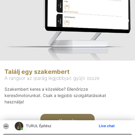
Találj egy szakembert
A rangsor az iparág legjobbjait gyűjti össze
Szakembert keres a közelébe? Ellenőrizze
keresőmotorunkat. Csak a legjobb szolgáltatásokat
használja!
Keresés
TURUL Építész
Live chat