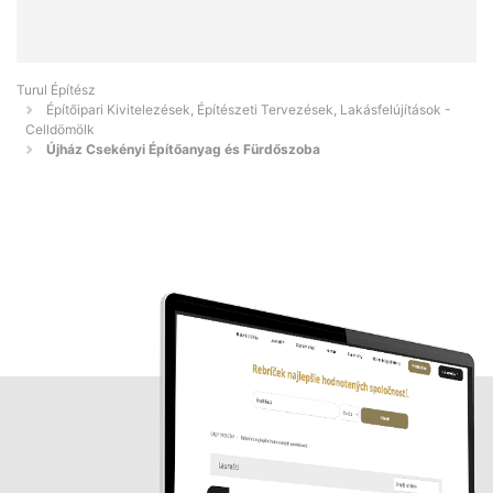
Turul Építész
Építőipari Kivitelezések, Építészeti Tervezések, Lakásfelújítások -
Celldömölk
Újház Csekényi Építőanyag és Fürdőszoba