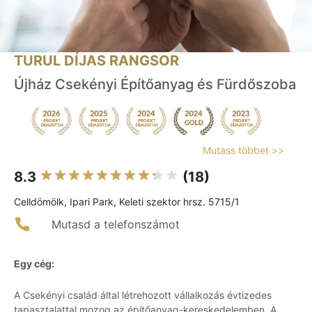
TURUL DÍJAS RANGSOR
Újház Csekényi Építőanyag és Fürdőszoba
Mutass többet >>
8.3
(18)
Celldömölk, Ipari Park, Keleti szektor hrsz. 5715/1
Mutasd a telefonszámot
Egy cég:
A Csekényi család által létrehozott vállalkozás évtizedes
tapasztalattal mozog az építőanyag-kereskedelemben. A