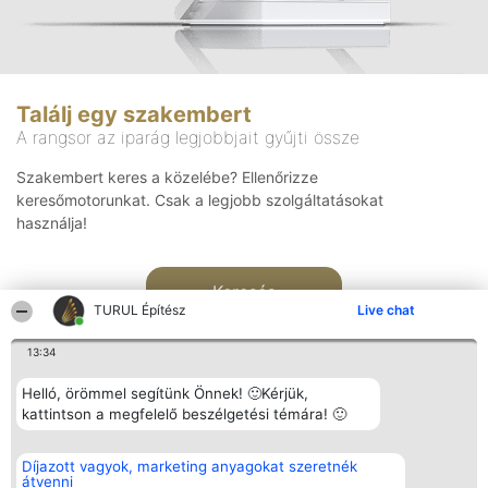
Találj egy szakembert
A rangsor az iparág legjobbjait gyűjti össze
Szakembert keres a közelébe? Ellenőrizze
keresőmotorunkat. Csak a legjobb szolgáltatásokat
használja!
Keresés
TURUL Építész
Live chat
13:34
Helló, örömmel segítünk Önnek! 🙂Kérjük,
kattintson a megfelelő beszélgetési témára! 🙂
Rangsorszervező
Népszavazás
Elérhetőség
Díjazott vagyok, marketing anyagokat szeretnék
SC Beautiful Company S.R.L.
Nyertesek
Elérhetőség
átvenni
Bulevardul Aleea Timișul De
Az összes