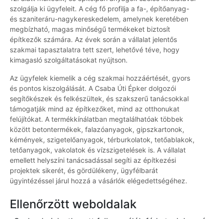
szolgálja ki ügyfeleit. A cég fő profilja a fa-, építőanyag-
és szaniteráru-nagykereskedelem, amelynek keretében
megbízható, magas minőségű termékeket biztosít
építkezők számára. Az évek során a vállalat jelentős
szakmai tapasztalatra tett szert, lehetővé téve, hogy
kimagasló szolgáltatásokat nyújtson.
Az ügyfelek kiemelik a cég szakmai hozzáértését, gyors
és pontos kiszolgálását. A Csaba Úti Épker dolgozói
segítőkészek és felkészültek, és szakszerű tanácsokkal
támogatják mind az építkezőket, mind az otthonukat
felújítókat. A termékkínálatban megtalálhatóak többek
között betontermékek, falazóanyagok, gipszkartonok,
kémények, szigetelőanyagok, térburkolatok, tetőablakok,
tetőanyagok, vakolatok és vízszigetelések is. A vállalat
emellett helyszíni tanácsadással segíti az építkezési
projektek sikerét, és gördülékeny, ügyfélbarát
ügyintézéssel járul hozzá a vásárlók elégedettségéhez.
Ellenőrzött weboldalak