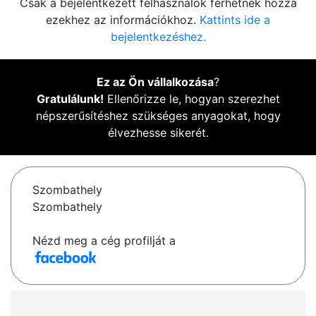
Csak a bejelentkezett felhasználók férhetnek hozzá
ezekhez az információkhoz.
Kattints ide a
bejelentkezéshez.
Ez az Ön vállalkozása
?
Gratulálunk!
Ellenőrizze le, hogyan szerezhet
népszerűsítéshez szükséges anyagokat, hogy
élvezhesse sikerét.
Szombathely
Szombathely
Nézd meg a cég profilját a