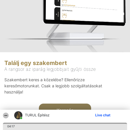
Találj egy szakembert
A rangsor az iparág legjobbjait gyűjti össze
Szakembert keres a közelébe? Ellenőrizze
keresőmotorunkat. Csak a legjobb szolgáltatásokat
használja!
Keresés
TURUL Építész
Live chat
04:17