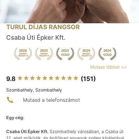
TURUL DÍJAS RANGSOR
Csaba Úti Épker Kft.
Mutass többet >>
9.8
(151)
Szombathely, Szombathely
Mutasd a telefonszámot
Egy cég:
Csaba Úti Épker Kft.
Szombathely városában, a Csaba út
12. alatt működik, és építőipari anyagok széles kínálatával