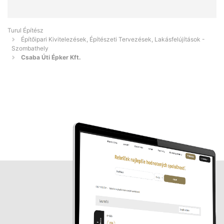
Turul Építész
Építőipari Kivitelezések, Építészeti Tervezések, Lakásfelújítások -
Szombathely
Csaba Úti Épker Kft.