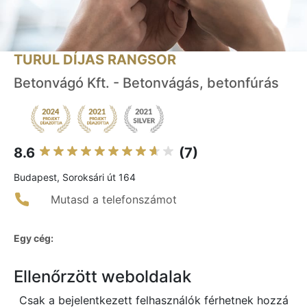
TURUL DÍJAS RANGSOR
Betonvágó Kft. - Betonvágás, betonfúrás
8.6
(7)
Budapest, Soroksári út 164
Mutasd a telefonszámot
Egy cég:
Ellenőrzött weboldalak
Csak a bejelentkezett felhasználók férhetnek hozzá