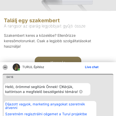
Találj egy szakembert
A rangsor az iparág legjobbjait gyűjti össze
Szakembert keres a közelébe? Ellenőrizze
keresőmotorunkat. Csak a legjobb szolgáltatásokat
használja!
Keresés
TURUL Építész
Live chat
04:16
Helló, örömmel segítünk Önnek! 🙂Kérjük,
kattintson a megfelelő beszélgetési témára! 🙂
Rangsorszervező
Népszavazás
Elérhetőség
Díjazott vagyok, marketing anyagokat szeretnék
SC Beautiful Company S.R.L.
Nyertesek
Elérhetőség
átvenni
Bulevardul Aleea Timișul De
Az összes
Sus Nr. 2, Bl. A30, Sc. A, Et.
díjazottak
Szeretném regisztrálni cégemet a Turul projektbe