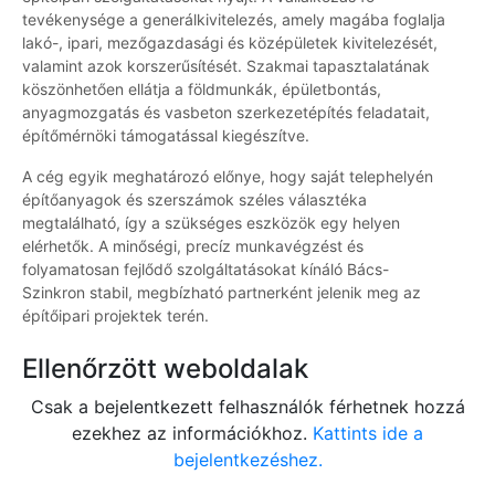
tevékenysége a generálkivitelezés, amely magába foglalja
lakó-, ipari, mezőgazdasági és középületek kivitelezését,
valamint azok korszerűsítését. Szakmai tapasztalatának
köszönhetően ellátja a földmunkák, épületbontás,
anyagmozgatás és vasbeton szerkezetépítés feladatait,
építőmérnöki támogatással kiegészítve.
A cég egyik meghatározó előnye, hogy saját telephelyén
építőanyagok és szerszámok széles választéka
megtalálható, így a szükséges eszközök egy helyen
elérhetők. A minőségi, precíz munkavégzést és
folyamatosan fejlődő szolgáltatásokat kínáló Bács-
Szinkron stabil, megbízható partnerként jelenik meg az
építőipari projektek terén.
Ellenőrzött weboldalak
Csak a bejelentkezett felhasználók férhetnek hozzá
ezekhez az információkhoz.
Kattints ide a
bejelentkezéshez.