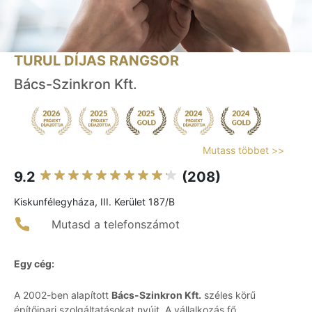
TURUL DÍJAS RANGSOR
Bács-Szinkron Kft.
Mutass többet >>
9.2
(208)
Kiskunfélegyháza, III. Kerület 187/B
Mutasd a telefonszámot
Egy cég:
A 2002-ben alapított
Bács-Szinkron Kft.
széles körű
építőipari szolgáltatásokat nyújt. A vállalkozás fő