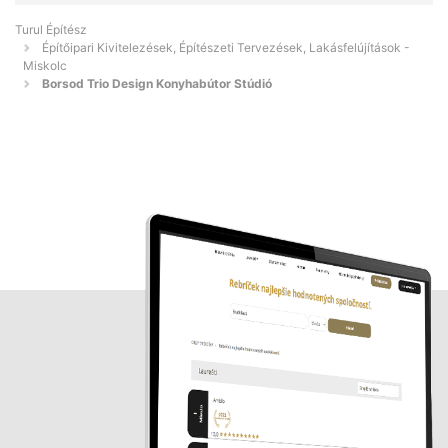
Turul Építész
Építőipari Kivitelezések, Építészeti Tervezések, Lakásfelújítások -
Miskolc
Borsod Trio Design Konyhabútor Stúdió