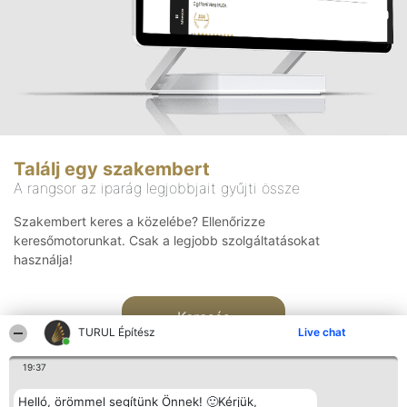
Találj egy szakembert
A rangsor az iparág legjobbjait gyűjti össze
Szakembert keres a közelébe? Ellenőrizze
keresőmotorunkat. Csak a legjobb szolgáltatásokat
használja!
Keresés
TURUL Építész
Live chat
19:37
Helló, örömmel segítünk Önnek! 🙂Kérjük,