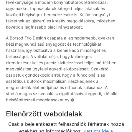
tevékenysége a modern konyhabútorok létrehozása,
ugyanakkor tapasztalatuk kiterjed teljes lakások és
közületi helyiségek berendezésére is. Külön hangsúlyt
fektetnek az újszerű és kreatív megoldásokra, miközben
követik a legfrissebb piaci irányzatokat.
A Borsod Trio Design csapata a legmodernebb, gyakran
kézi megmunkálású anyagokat és technológiákat
használja, így biztosítva a kiemelkedő minőséget és
tartósságot. A vállalat célja, hogy különleges
elrendezésekkel és precíz kivitelezéssel teljes mértékben
megvalósítsa ügyfelei egyedi elképzeléseit. Szakértő
csapatuk gondoskodik arról, hogy a funkcionális és
esztétikus bútorok maximálisan illeszkedjenek a
megrendelők életmódjához és otthonuk stílusához. A
stúdió magas színvonalú szolgáltatásaival egyedi, időtálló
belsőépítészeti megoldásokat nyújt.
Ellenőrzött weboldalak
Csak a bejelentkezett felhasználók férhetnek hozzá
ezekhez az információkhoz.
Kattints ide a