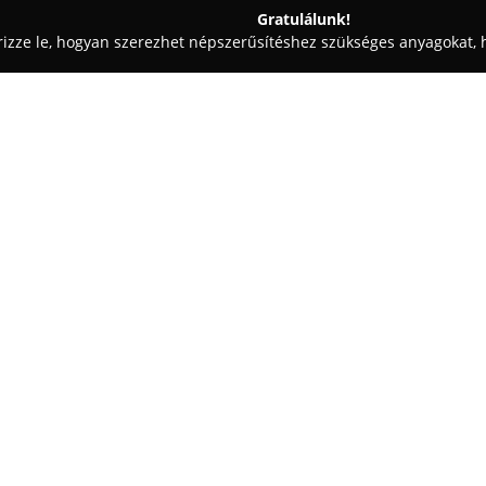
Gratulálunk!
rizze le, hogyan szerezhet népszerűsítéshez szükséges anyagokat, h
i Tervezések, Lakásfelújítások - Pásztó
Boltív Tüzép Kft - Építőa
Egy cég:
Boltív Tüzép Kft
Pásztón működi
építőanyag-kereskedelemnek, t
háttérben. Két különálló helys
a Fő úti csempeboltban — biztos
Mutass többet >>
A cég kínálata igen széleskörű,
sódertől és cementtől kezdve a
nyílászárókon, tetőfedő elemek
szaniterekig és különféle vasár
elégedettségre, amit többek köz