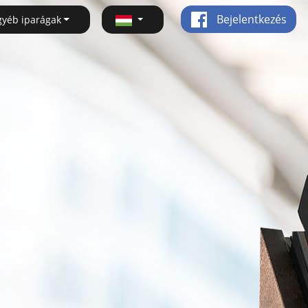
Bejelentkezés
gyéb iparágak