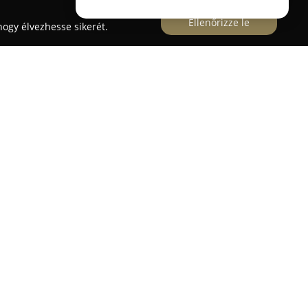
Ellenőrizze le
ogy élvezhesse sikerét.
nyag
k, és 1990 óta meghatározó szereplője az
öbb mint 35 éves szakmai tapasztalattal a
zínen — a Kossuth Lajos úti építőanyag telepen és
ítja szolgáltatásait.
 lefedve az építkezés szinte valamennyi igényét a
 falazó- és szigetelő anyagokon, faanyagokon,
en át egészen a csempékig, padlóburkolatokig,
ukig. Kiemelt figyelmet fordítanak a vásárlói
ött díjmentes árajánlatkészítéssel,