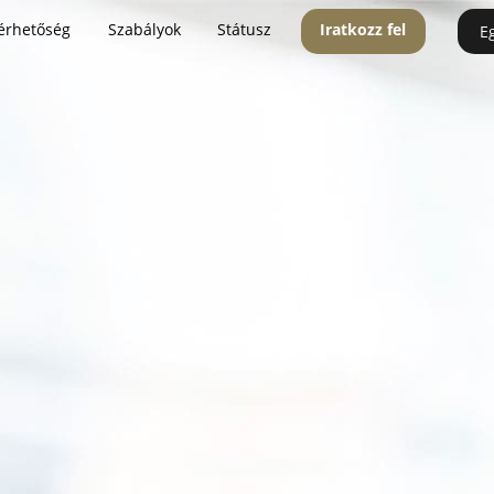
érhetőség
Szabályok
Státusz
Iratkozz fel
E