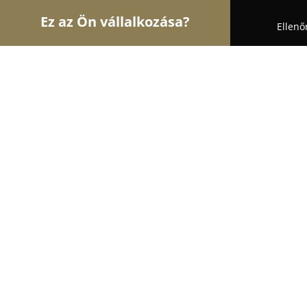
Ez az Ön vállalkozása?
Ellenő
Turul Építész
Építőipari Kivitelezések, Építészet
Boltív Tüzép Kft - Építőanyag
9.6
(156)
Pásztó, Kossuth Lajos u. 116/2.
Mutasd a telefonszámot