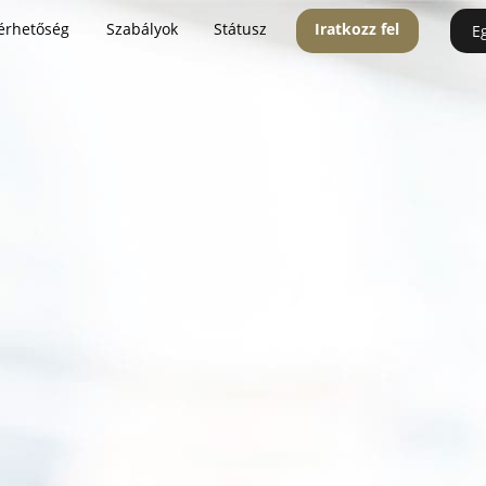
érhetőség
Szabályok
Státusz
Iratkozz fel
E