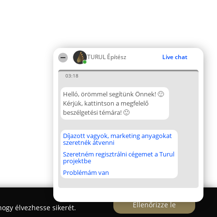
TURUL Építész
Live chat
03:18
Helló, örömmel segítünk Önnek! 🙂
Kérjük, kattintson a megfelelő
beszélgetési témára! 🙂
Díjazott vagyok, marketing anyagokat
szeretnék átvenni
Szeretném regisztrálni cégemet a Turul
projektbe
Problémám van
Ellenőrizze le
ogy élvezhesse sikerét.