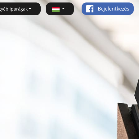
Bejelentkezés
gyéb iparágak