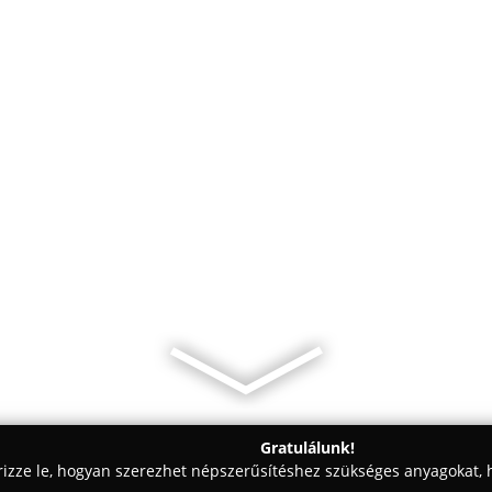
Gratulálunk!
rizze le, hogyan szerezhet népszerűsítéshez szükséges anyagokat, h