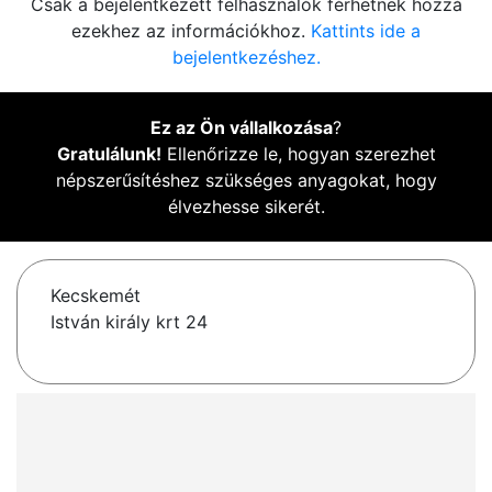
Csak a bejelentkezett felhasználók férhetnek hozzá
ezekhez az információkhoz.
Kattints ide a
bejelentkezéshez.
Ez az Ön vállalkozása
?
Gratulálunk!
Ellenőrizze le, hogyan szerezhet
népszerűsítéshez szükséges anyagokat, hogy
élvezhesse sikerét.
Kecskemét
István király krt 24