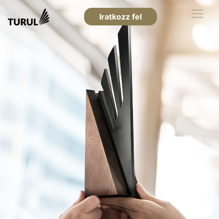
Iratkozz fel