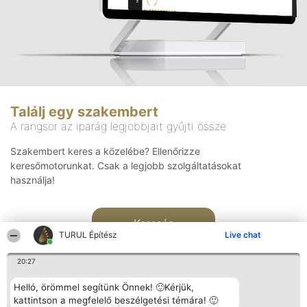
Találj egy szakembert
A rangsor az iparág legjobbjait gyűjti össze
Szakembert keres a közelébe? Ellenőrizze
keresőmotorunkat. Csak a legjobb szolgáltatásokat
használja!
Keresés
TURUL Építész
Live chat
20:27
Helló, örömmel segítünk Önnek! 🙂Kérjük,
kattintson a megfelelő beszélgetési témára! 🙂