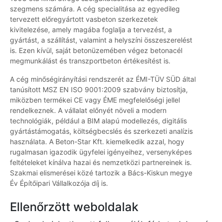
szegmens számára. A cég specialitása az egyedileg
tervezett előregyártott vasbeton szerkezetek
kivitelezése, amely magába foglalja a tervezést, a
gyártást, a szállítást, valamint a helyszíni összeszerelést
is. Ezen kívül, saját betonüzemében végez betonacél
megmunkálást és transzportbeton értékesítést is.
A cég minőségirányítási rendszerét az ÉMI-TÜV SÜD által
tanúsított MSZ EN ISO 9001:2009 szabvány biztosítja,
miközben termékei CE vagy ÉME megfelelőségi jellel
rendelkeznek. A vállalat előnyét növeli a modern
technológiák, például a BIM alapú modellezés, digitális
gyártástámogatás, költségbecslés és szerkezeti analízis
használata. A Beton-Star Kft. kiemelkedik azzal, hogy
rugalmasan igazodik ügyfelei igényeihez, versenyképes
feltételeket kínálva hazai és nemzetközi partnereinek is.
Szakmai elismerései közé tartozik a Bács-Kiskun megye
Év Építőipari Vállalkozója díj is.
Ellenőrzött weboldalak