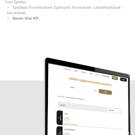
Turul Építész
Építőipari Kivitelezések, Építészeti Tervezések, Lakásfelújítások -
Kecskemét
Beton-Star Kft.