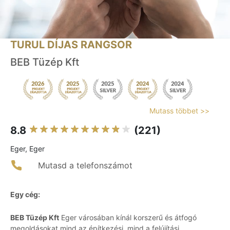
TURUL DÍJAS RANGSOR
BEB Tüzép Kft
Mutass többet >>
8.8
(221)
Eger, Eger
Mutasd a telefonszámot
Egy cég:
BEB Tüzép Kft
Eger városában kínál korszerű és átfogó
megoldásokat mind az építkezési, mind a felújítási