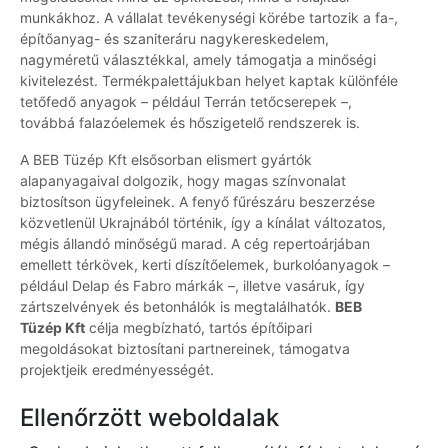
munkákhoz. A vállalat tevékenységi körébe tartozik a fa-,
építőanyag- és szaniteráru nagykereskedelem,
nagyméretű választékkal, amely támogatja a minőségi
kivitelezést. Termékpalettájukban helyet kaptak különféle
tetőfedő anyagok – például Terrán tetőcserepek –,
továbbá falazóelemek és hőszigetelő rendszerek is.
A BEB Tüzép Kft elsősorban elismert gyártók
alapanyagaival dolgozik, hogy magas színvonalat
biztosítson ügyfeleinek. A fenyő fűrészáru beszerzése
közvetlenül Ukrajnából történik, így a kínálat változatos,
mégis állandó minőségű marad. A cég repertoárjában
emellett térkövek, kerti díszítőelemek, burkolóanyagok –
például Delap és Fabro márkák –, illetve vasáruk, így
zártszelvények és betonhálók is megtalálhatók.
BEB
Tüzép Kft
célja megbízható, tartós építőipari
megoldásokat biztosítani partnereinek, támogatva
projektjeik eredményességét.
Ellenőrzött weboldalak