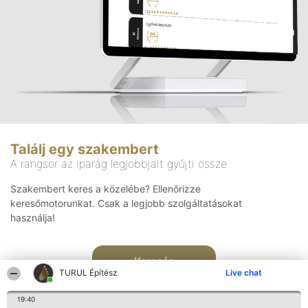
Találj egy szakembert
A rangsor az iparág legjobbjait gyűjti össze
Szakembert keres a közelébe? Ellenőrizze
keresőmotorunkat. Csak a legjobb szolgáltatásokat
használja!
Keresés
TURUL Építész
Live chat
19:40