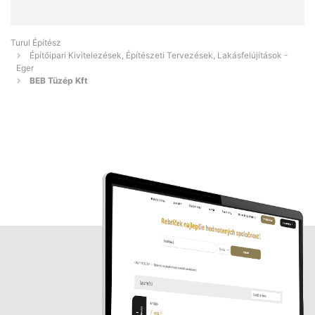
Turul Építész
Építőipari Kivitelezések, Építészeti Tervezések, Lakásfelújítások -
Eger
BEB Tüzép Kft