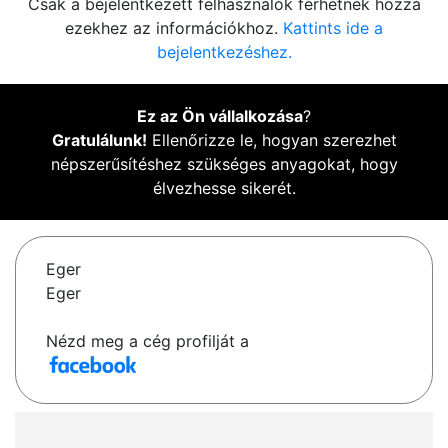
Csak a bejelentkezett felhasználók férhetnek hozzá
ezekhez az információkhoz.
Kattints ide a
bejelentkezéshez.
Ez az Ön vállalkozása
?
Gratulálunk!
Ellenőrizze le, hogyan szerezhet
népszerűsítéshez szükséges anyagokat, hogy
élvezhesse sikerét.
Eger
Eger
Nézd meg a cég profilját a