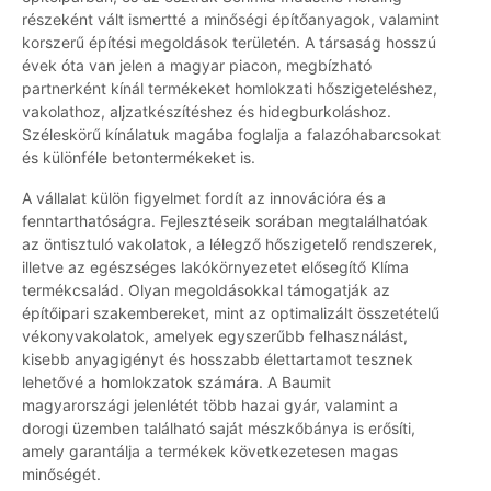
részeként vált ismertté a minőségi építőanyagok, valamint
korszerű építési megoldások területén. A társaság hosszú
évek óta van jelen a magyar piacon, megbízható
partnerként kínál termékeket homlokzati hőszigeteléshez,
vakolathoz, aljzatkészítéshez és hidegburkoláshoz.
Széleskörű kínálatuk magába foglalja a falazóhabarcsokat
és különféle betontermékeket is.
A vállalat külön figyelmet fordít az innovációra és a
fenntarthatóságra. Fejlesztéseik sorában megtalálhatóak
az öntisztuló vakolatok, a lélegző hőszigetelő rendszerek,
illetve az egészséges lakókörnyezetet elősegítő Klíma
termékcsalád. Olyan megoldásokkal támogatják az
építőipari szakembereket, mint az optimalizált összetételű
vékonyvakolatok, amelyek egyszerűbb felhasználást,
kisebb anyagigényt és hosszabb élettartamot tesznek
lehetővé a homlokzatok számára. A Baumit
magyarországi jelenlétét több hazai gyár, valamint a
dorogi üzemben található saját mészkőbánya is erősíti,
amely garantálja a termékek következetesen magas
minőségét.