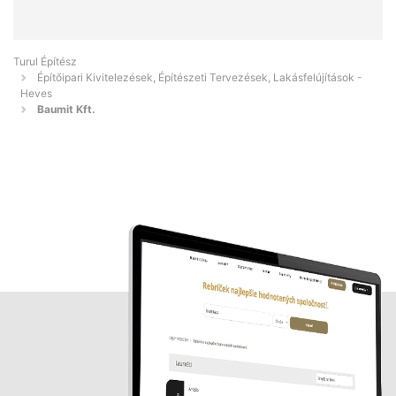
Turul Építész
Építőipari Kivitelezések, Építészeti Tervezések, Lakásfelújítások -
Heves
Baumit Kft.