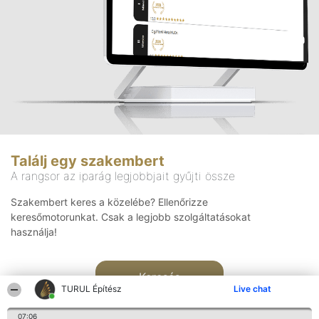
Találj egy szakembert
A rangsor az iparág legjobbjait gyűjti össze
Szakembert keres a közelébe? Ellenőrizze
keresőmotorunkat. Csak a legjobb szolgáltatásokat
használja!
Keresés
TURUL Építész
Live chat
07:06