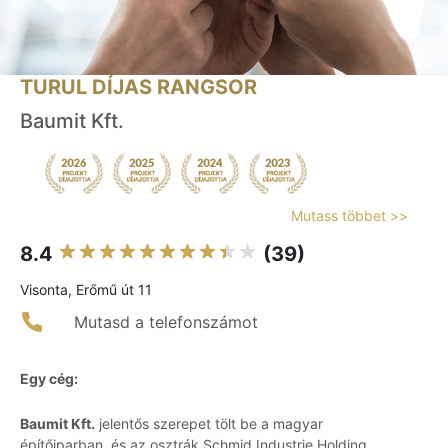
TURUL DÍJAS RANGSOR
Baumit Kft.
Mutass többet >>
8.4
(39)
Visonta, Erőmű út 11
Mutasd a telefonszámot
Egy cég:
Baumit Kft.
jelentős szerepet tölt be a magyar
építőiparban, és az osztrák Schmid Industrie Holding