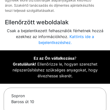
ügyfelek előre biztosíthatják alapanyagaikat kedvező
áron. Szakértő tanácsadás és díjmentes ajánlatkészítés
teszi teljessé szolgáltatásaikat.
Ellenőrzött weboldalak
Csak a bejelentkezett felhasználók férhetnek hozzá
ezekhez az információkhoz.
Kattints ide a
bejelentkezéshez.
Ez az Ön vállalkozása
?
Gratulálunk!
Ellenőrizze le, hogyan szerezhet
népszerűsítéshez szükséges anyagokat, hogy
élvezhesse sikerét.
Sopron
Baross út 10