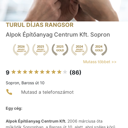
TURUL DÍJAS RANGSOR
Alpok Építőanyag Centrum Kft. Sopron
Mutass többet >>
9
(86)
Sopron, Baross út 10
Mutasd a telefonszámot
Egy cég:
Alpok Építőanyag Centrum Kft.
2006 márciusa óta
működik Sopronban, a Baross út 10. alatt, ahol széles körű