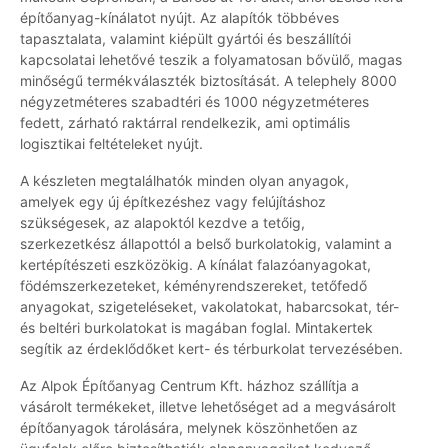
építőanyag-kínálatot nyújt. Az alapítók többéves
tapasztalata, valamint kiépült gyártói és beszállítói
kapcsolatai lehetővé teszik a folyamatosan bővülő, magas
minőségű termékválaszték biztosítását. A telephely 8000
négyzetméteres szabadtéri és 1000 négyzetméteres
fedett, zárható raktárral rendelkezik, ami optimális
logisztikai feltételeket nyújt.
A készleten megtalálhatók minden olyan anyagok,
amelyek egy új építkezéshez vagy felújításhoz
szükségesek, az alapoktól kezdve a tetőig,
szerkezetkész állapottól a belső burkolatokig, valamint a
kertépítészeti eszközökig. A kínálat falazóanyagokat,
födémszerkezeteket, kéményrendszereket, tetőfedő
anyagokat, szigeteléseket, vakolatokat, habarcsokat, tér-
és beltéri burkolatokat is magában foglal. Mintakertek
segítik az érdeklődőket kert- és térburkolat tervezésében.
Az Alpok Építőanyag Centrum Kft. házhoz szállítja a
vásárolt termékeket, illetve lehetőséget ad a megvásárolt
építőanyagok tárolására, melynek köszönhetően az