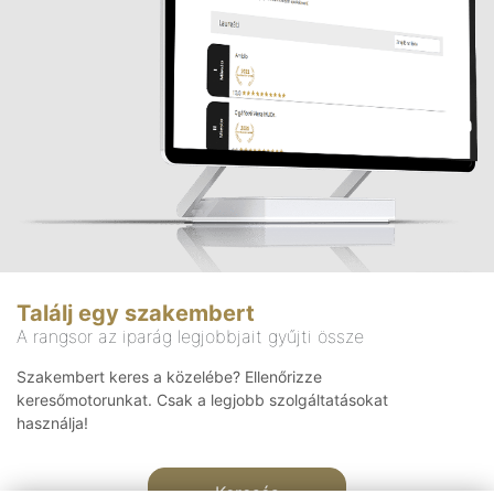
Találj egy szakembert
A rangsor az iparág legjobbjait gyűjti össze
Szakembert keres a közelébe? Ellenőrizze
keresőmotorunkat. Csak a legjobb szolgáltatásokat
használja!
Keresés