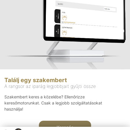
Találj egy szakembert
A rangsor az iparág legjobbjait gyűjti össze
Szakembert keres a közelébe? Ellenőrizze
keresőmotorunkat. Csak a legjobb szolgáltatásokat
használja!
Keresés