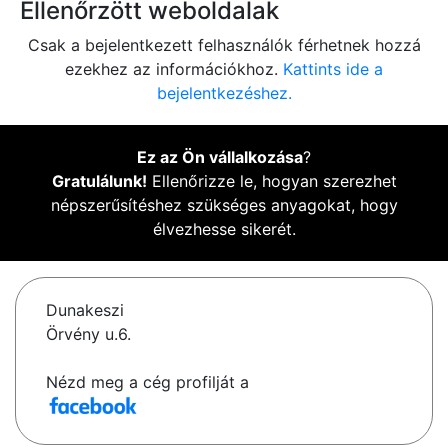
Ellenőrzött weboldalak
Csak a bejelentkezett felhasználók férhetnek hozzá
ezekhez az információkhoz.
Kattints ide a
bejelentkezéshez.
Ez az Ön vállalkozása
?
Gratulálunk!
Ellenőrizze le, hogyan szerezhet
népszerűsítéshez szükséges anyagokat, hogy
élvezhesse sikerét.
Dunakeszi
Örvény u.6.
Nézd meg a cég profilját a