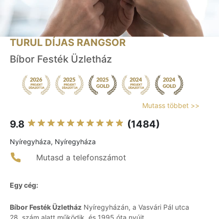
TURUL DÍJAS RANGSOR
Bíbor Festék Üzletház
Mutass többet >>
9.8
(1484)
Nyíregyháza, Nyíregyháza
Mutasd a telefonszámot
Egy cég:
Bíbor Festék Üzletház
Nyíregyházán, a Vasvári Pál utca
28. szám alatt működik, és 1995 óta nyújt