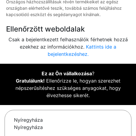
Országos házhozszállításuk révén termékeiket az egész
országban elérhetővé teszik, továbbá számos felújításhoz
kapcsolódó eszközt és segédanyagot kínálnak.
Ellenőrzött weboldalak
Csak a bejelentkezett felhasználók férhetnek hozzá
ezekhez az információkhoz.
Kattints ide a
bejelentkezéshez.
Ez az Ön vállalkozása
?
Gratulálunk!
Ellenőrizze le, hogyan szerezhet
népszerűsítéshez szükséges anyagokat, hogy
élvezhesse sikerét.
Nyíregyháza
Nyíregyháza