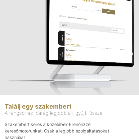
Találj egy szakembert
A rangsor az iparág legjobbjait gyűjti össze
Szakembert keres a közelébe? Ellenőrizze
keresőmotorunkat. Csak a legjobb szolgáltatásokat
használja!