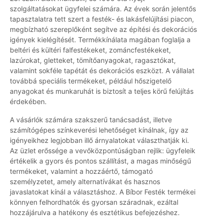
szolgáltatásokat ügyfelei számára. Az évek során jelentős
tapasztalatra tett szert a festék- és lakásfelújítási piacon,
megbízható szereplőként segítve az építési és dekorációs
igények kielégítését. Termékkínálata magában foglalja a
beltéri és kültéri falfestékeket, zománcfestékeket,
lazúrokat, gletteket, tömítőanyagokat, ragasztókat,
valamint sokféle tapétát és dekorációs eszközt. A vállalat
továbbá speciális termékeket, például hőszigetelő
anyagokat és munkaruhát is biztosít a teljes körű felújítás
érdekében.
A vásárlók számára szakszerű tanácsadást, illetve
számítógépes színkeverési lehetőséget kínálnak, így az
igényeikhez legjobban illő árnyalatokat választhatják ki.
Az üzlet erőssége a vevőközpontúságban rejlik: ügyfeleik
értékelik a gyors és pontos szállítást, a magas minőségű
termékeket, valamint a hozzáértő, támogató
személyzetet, amely alternatívákat és hasznos
javaslatokat kínál a választáshoz. A Bíbor Festék termékei
könnyen felhordhatók és gyorsan száradnak, ezáltal
hozzájárulva a hatékony és esztétikus befejezéshez.