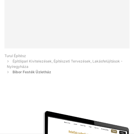
Turul Építész
Építőipari Kivitelezések, Építészeti Tervezések, Lakásfelújítások -
Nyíregyháza
Bíbor Festék Üzletház