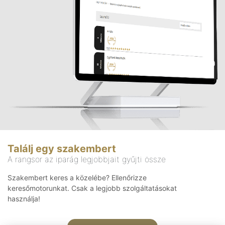
Találj egy szakembert
A rangsor az iparág legjobbjait gyűjti össze
Szakembert keres a közelébe? Ellenőrizze
keresőmotorunkat. Csak a legjobb szolgáltatásokat
használja!