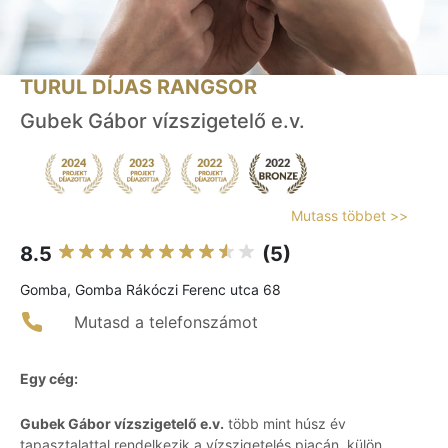
TURUL DÍJAS RANGSOR
Gubek Gábor vízszigetelő e.v.
Mutass többet >>
8.5
(5)
Gomba, Gomba Rákóczi Ferenc utca 68
Mutasd a telefonszámot
Egy cég:
Gubek Gábor vízszigetelő e.v.
több mint húsz év
tapasztalattal rendelkezik a vízszigetelés piacán, külön