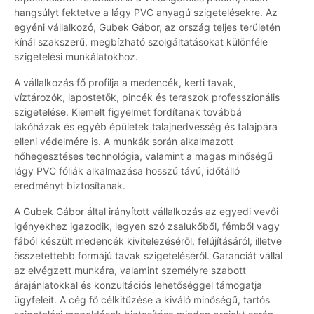
hangsúlyt fektetve a lágy PVC anyagú szigetelésekre. Az
egyéni vállalkozó, Gubek Gábor, az ország teljes területén
kínál szakszerű, megbízható szolgáltatásokat különféle
szigetelési munkálatokhoz.
A vállalkozás fő profilja a medencék, kerti tavak,
víztározók, lapostetők, pincék és teraszok professzionális
szigetelése. Kiemelt figyelmet fordítanak továbbá
lakóházak és egyéb épületek talajnedvesség és talajpára
elleni védelmére is. A munkák során alkalmazott
hőhegesztéses technológia, valamint a magas minőségű
lágy PVC fóliák alkalmazása hosszú távú, időtálló
eredményt biztosítanak.
A Gubek Gábor által irányított vállalkozás az egyedi vevői
igényekhez igazodik, legyen szó zsalukőből, fémből vagy
fából készült medencék kivitelezéséről, felújításáról, illetve
összetettebb formájú tavak szigeteléséről. Garanciát vállal
az elvégzett munkára, valamint személyre szabott
árajánlatokkal és konzultációs lehetőséggel támogatja
ügyfeleit. A cég fő célkitűzése a kiváló minőségű, tartós