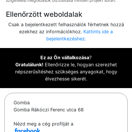
szigetelési megoldások biztosítása minden projekt során.
Ellenőrzött weboldalak
Csak a bejelentkezett felhasználók férhetnek hozzá
ezekhez az információkhoz.
Kattints ide a
bejelentkezéshez.
Ez az Ön vállalkozása
?
Gratulálunk!
Ellenőrizze le, hogyan szerezhet
népszerűsítéshez szükséges anyagokat, hogy
élvezhesse sikerét.
Gomba
Gomba Rákóczi Ferenc utca 68
Nézd meg a cég profilját a