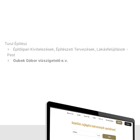
Turul Építész
Építőipari Kivitelezések, Építészeti Tervezések, Lakásfelújítások -
Pest
Gubek Gábor vízszigetelő e.v.