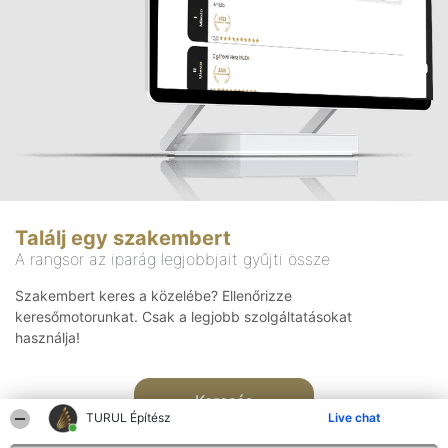
Találj egy szakembert
A rangsor az iparág legjobbjait gyűjti össze
Szakembert keres a közelébe? Ellenőrizze
keresőmotorunkat. Csak a legjobb szolgáltatásokat
használja!
Keresés
TURUL Építész
Live chat