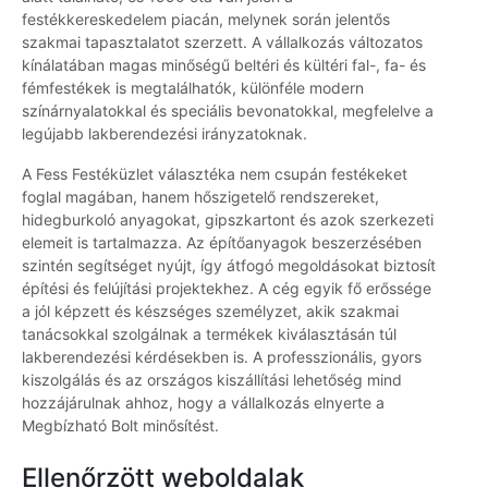
festékkereskedelem piacán, melynek során jelentős
szakmai tapasztalatot szerzett. A vállalkozás változatos
kínálatában magas minőségű beltéri és kültéri fal-, fa- és
fémfestékek is megtalálhatók, különféle modern
színárnyalatokkal és speciális bevonatokkal, megfelelve a
legújabb lakberendezési irányzatoknak.
A Fess Festéküzlet választéka nem csupán festékeket
foglal magában, hanem hőszigetelő rendszereket,
hidegburkoló anyagokat, gipszkartont és azok szerkezeti
elemeit is tartalmazza. Az építőanyagok beszerzésében
szintén segítséget nyújt, így átfogó megoldásokat biztosít
építési és felújítási projektekhez. A cég egyik fő erőssége
a jól képzett és készséges személyzet, akik szakmai
tanácsokkal szolgálnak a termékek kiválasztásán túl
lakberendezési kérdésekben is. A professzionális, gyors
kiszolgálás és az országos kiszállítási lehetőség mind
hozzájárulnak ahhoz, hogy a vállalkozás elnyerte a
Megbízható Bolt minősítést.
Ellenőrzött weboldalak