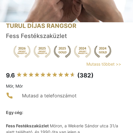
TURUL DÍJAS RANGSOR
Fess Festékszaküzlet
Mutass többet >>
9.6
(382)
Mór, Mór
Mutasd a telefonszámot
Egy cég:
Fess Festékszaküzlet
Móron, a Wekerle Sándor utca 31/a
alatt található, és 1990 óta van jelen a