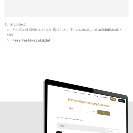
Turul Építész
Építőipari Kivitelezések, Építészeti Tervezések, Lakásfelújítások -
Mór
Fess Festékszaküzlet