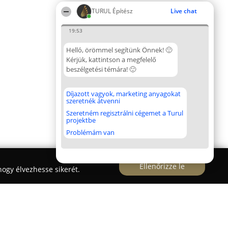
TURUL Építész
Live chat
19:53
Helló, örömmel segítünk Önnek! 🙂
Kérjük, kattintson a megfelelő
beszélgetési témára! 🙂
Díjazott vagyok, marketing anyagokat
szeretnék átvenni
Szeretném regisztrálni cégemet a Turul
projektbe
Problémám van
Ellenőrizze le
ogy élvezhesse sikerét.