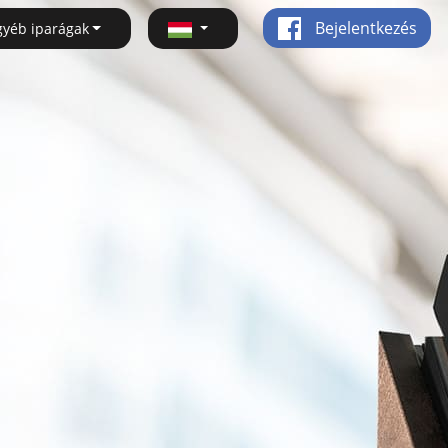
Bejelentkezés
gyéb iparágak