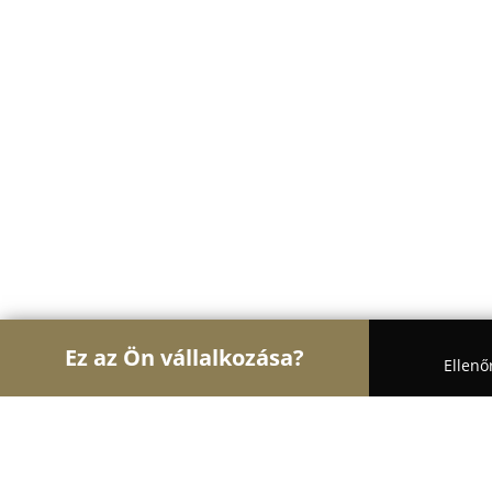
Ez az Ön vállalkozása?
Ellenő
Turul Építész
Építőipari Kivitelezések, Építészet