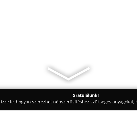
Gratulálunk!
rizze le, hogyan szerezhet népszerűsítéshez szükséges anyagokat, h
i Tervezések, Lakásfelújítások - Kecskemét
Ép-Ker-Trió Kft.