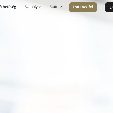
érhetőség
Szabályok
Státusz
Iratkozz fel
E