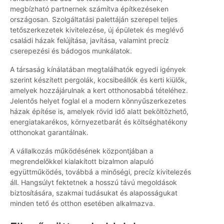
megbízható partnernek számítva építkezéseken
országosan. Szolgáltatási palettáján szerepel teljes
tetőszerkezetek kivitelezése, új épületek és meglévő
családi házak felújítása, javítása, valamint precíz
cserepezési és bádogos munkálatok.
A társaság kínálatában megtalálhatók egyedi igények
szerint készített pergolák, kocsibeállók és kerti kiülők,
amelyek hozzájárulnak a kert otthonosabbá tételéhez.
Jelentős helyet foglal el a modern könnyűszerkezetes
házak építése is, amelyek rövid idő alatt beköltözhető,
energiatakarékos, környezetbarát és költséghatékony
otthonokat garantálnak.
A vállalkozás működésének központjában a
megrendelőkkel kialakított bizalmon alapuló
együttműködés, továbbá a minőségi, precíz kivitelezés
áll. Hangsúlyt fektetnek a hosszú távú megoldások
biztosítására, szakmai tudásukat és alaposságukat
minden tető és otthon esetében alkalmazva.