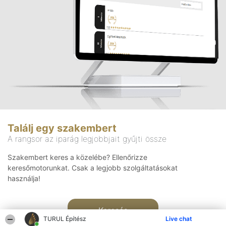
Találj egy szakembert
A rangsor az iparág legjobbjait gyűjti össze
Szakembert keres a közelébe? Ellenőrizze
keresőmotorunkat. Csak a legjobb szolgáltatásokat
használja!
Keresés
TURUL Építész
Live chat