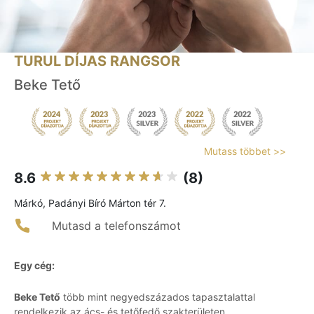
TURUL DÍJAS RANGSOR
Beke Tető
Mutass többet >>
8.6
(8)
Márkó, Padányi Bíró Márton tér 7.
Mutasd a telefonszámot
Egy cég:
Beke Tető
több mint negyedszázados tapasztalattal
rendelkezik az ács- és tetőfedő szakterületen,