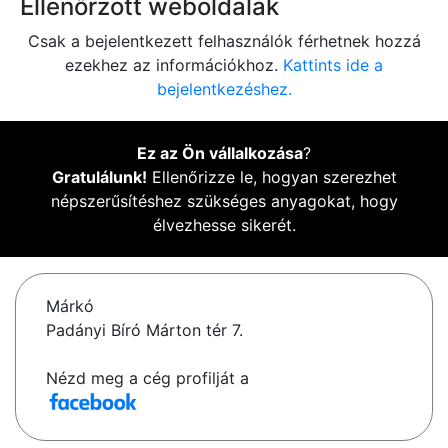
Ellenőrzött weboldalak
Csak a bejelentkezett felhasználók férhetnek hozzá
ezekhez az információkhoz.
Kattints ide a
bejelentkezéshez.
Ez az Ön vállalkozása
?
Gratulálunk!
Ellenőrizze le, hogyan szerezhet
népszerűsítéshez szükséges anyagokat, hogy
élvezhesse sikerét.
Márkó
Padányi Bíró Márton tér 7.
Nézd meg a cég profilját a