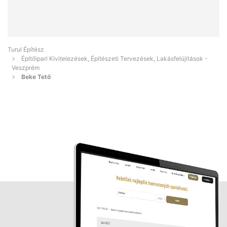
Turul Építész
Építőipari Kivitelezések, Építészeti Tervezések, Lakásfelújítások -
Veszprém
Beke Tető