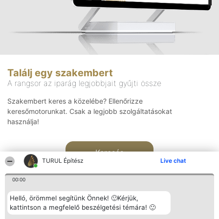
Találj egy szakembert
A rangsor az iparág legjobbjait gyűjti össze
Szakembert keres a közelébe? Ellenőrizze
keresőmotorunkat. Csak a legjobb szolgáltatásokat
használja!
Keresés
TURUL Építész
Live chat
00:00
Helló, örömmel segítünk Önnek! 🙂Kérjük,
kattintson a megfelelő beszélgetési témára! 🙂