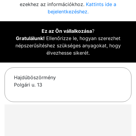
ezekhez az információkhoz.
Kattints ide a
bejelentkezéshez.
Ez az Ön vállalkozása
?
Gratulálunk!
Ellenőrizze le, hogyan szerezhet
népszerűsítéshez szükséges anyagokat, hogy
élvezhesse sikerét.
Hajdúböszörmény
Polgári u. 13