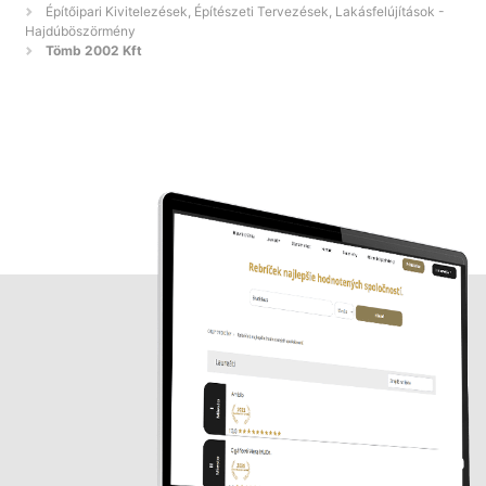
Építőipari Kivitelezések, Építészeti Tervezések, Lakásfelújítások -
Hajdúböszörmény
Tömb 2002 Kft