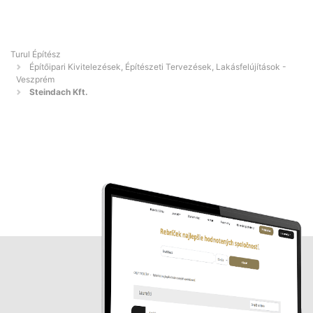
Turul Építész
Építőipari Kivitelezések, Építészeti Tervezések, Lakásfelújítások -
Veszprém
Steindach Kft.