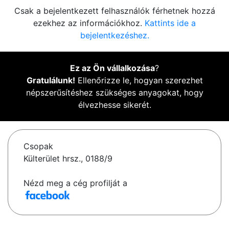
Csak a bejelentkezett felhasználók férhetnek hozzá
ezekhez az információkhoz.
Kattints ide a
bejelentkezéshez.
Ez az Ön vállalkozása
?
Gratulálunk!
Ellenőrizze le, hogyan szerezhet
népszerűsítéshez szükséges anyagokat, hogy
élvezhesse sikerét.
Csopak
Külterület hrsz., 0188/9
Nézd meg a cég profilját a