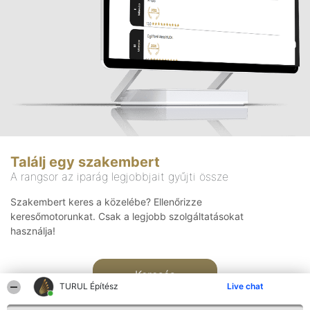
Találj egy szakembert
A rangsor az iparág legjobbjait gyűjti össze
Szakembert keres a közelébe? Ellenőrizze
keresőmotorunkat. Csak a legjobb szolgáltatásokat
használja!
Keresés
TURUL Építész
Live chat