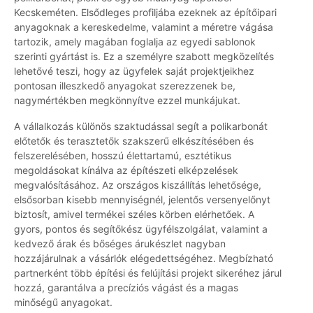
Kecskeméten. Elsődleges profiljába ezeknek az építőipari
anyagoknak a kereskedelme, valamint a méretre vágása
tartozik, amely magában foglalja az egyedi sablonok
szerinti gyártást is. Ez a személyre szabott megközelítés
lehetővé teszi, hogy az ügyfelek saját projektjeikhez
pontosan illeszkedő anyagokat szerezzenek be,
nagymértékben megkönnyítve ezzel munkájukat.
A vállalkozás különös szaktudással segít a polikarbonát
előtetők és terasztetők szakszerű elkészítésében és
felszerelésében, hosszú élettartamú, esztétikus
megoldásokat kínálva az építészeti elképzelések
megvalósításához. Az országos kiszállítás lehetősége,
elsősorban kisebb mennyiségnél, jelentős versenyelőnyt
biztosít, amivel termékei széles körben elérhetőek. A
gyors, pontos és segítőkész ügyfélszolgálat, valamint a
kedvező árak és bőséges árukészlet nagyban
hozzájárulnak a vásárlók elégedettségéhez. Megbízható
partnerként több építési és felújítási projekt sikeréhez járul
hozzá, garantálva a precíziós vágást és a magas
minőségű anyagokat.