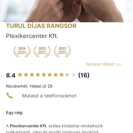
TURUL DÍJAS RANGSOR
Plexikercenter Kft.
Mutass többet >>
8.4
(16)
Kecskemét, Halasi út 29
Mutasd a telefonszámot
Egy cég:
A
Plexikercenter Kft.
széles kínálattal rendelkezik
polikarbonát, plexi és egyéb műanyag lapokból