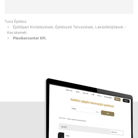
Turul Építész
Építőipari Kivitelezések, Építészeti Tervezések, Lakásfelújítások -
Kecskemét
Plexikercenter Kft.