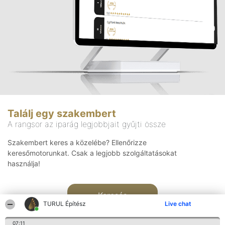
Találj egy szakembert
A rangsor az iparág legjobbjait gyűjti össze
Szakembert keres a közelébe? Ellenőrizze
keresőmotorunkat. Csak a legjobb szolgáltatásokat
használja!
Keresés
TURUL Építész
Live chat
07:11