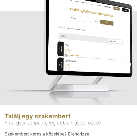
Találj egy szakembert
A rangsor az iparág legjobbjait gyűjti össze
Szakembert keres a közelébe? Ellenőrizze