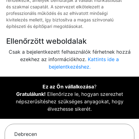
rendelkezik, amelyek bemutatják a vállalat munkastílusát
és szakmai csapatát. A szervezet elkötelezett a
professzionális működés és az elhivatott minőségi
kivitelezés mellett, így biztosítva a magas színvonalú
építészeti és építőipari megoldásokat.
Ellenőrzött weboldalak
Csak a bejelentkezett felhasználók férhetnek hozzá
ezekhez az információkhoz.
Kattints ide a
bejelentkezéshez.
Ez az Ön vállalkozása
?
Gratulálunk!
Ellenőrizze le, hogyan szerezhet
népszerűsítéshez szükséges anyagokat, hogy
élvezhesse sikerét.
Debrecen