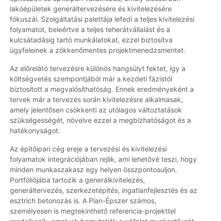
lakóépületek generáltervezésére és kivitelezésére
fókuszál. Szolgáltatási palettája lefedi a teljes kivitelezési
folyamatot, beleértve a teljes teherátvállalást és a
kulcsátadásig tartó munkálatokat, ezzel biztosítva
ügyfeleinek a zökkenőmentes projektmenedzsmentet.
Az előrelátó tervezésre különös hangsúlyt fektet, így a
költségvetés szempontjából már a kezdeti fázistól
biztosított a megvalósíthatóság. Ennek eredményeként a
tervek már a tervezés során kivitelezésre alkalmasak,
amely jelentősen csökkenti az utólagos változtatások
szükségességét, növelve ezzel a megbízhatóságot és a
hatékonyságot.
Az építőipari cég ereje a tervezési és kivitelezési
folyamatok integrációjában rejlik, ami lehetővé teszi, hogy
minden munkaszakasz egy helyen összpontosuljon.
Portfóliójába tartozik a generálkivitelezés,
generáltervezés, szerkezetépítés, ingatlanfejlesztés és az
esztrich betonozás is. A Plan-Épszer számos,
személyesen is megtekinthető referencia-projekttel