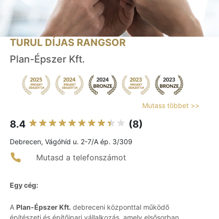
TURUL DÍJAS RANGSOR
Plan-Épszer Kft.
Mutass többet >>
8.4
(8)
Debrecen, Vágóhíd u. 2-7/A ép. 3/309
Mutasd a telefonszámot
Egy cég:
A
Plan-Épszer Kft.
debreceni központtal működő
építészeti és építőipari vállalkozás, amely elsősorban