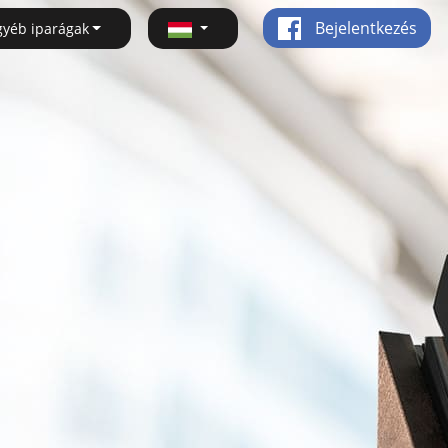
Bejelentkezés
gyéb iparágak