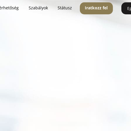
érhetőség
Szabályok
Státusz
Iratkozz fel
E