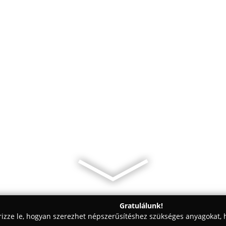
Gratulálunk!
rizze le, hogyan szerezhet népszerűsítéshez szükséges anyagokat, h