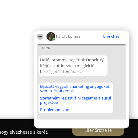
TURUL Építész
Live chat
18:26
Helló, örömmel segítünk Önnek! 🙂
Kérjük, kattintson a megfelelő
beszélgetési témára! 🙂
Díjazott vagyok, marketing anyagokat
szeretnék átvenni
Szeretném regisztrálni cégemet a Turul
projektbe
Problémám van
Ellenőrizze le
ogy élvezhesse sikerét.