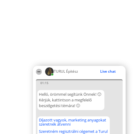
TURUL Építész
Live chat
01:15
Helló, örömmel segítünk Önnek! 🙂
Kérjük, kattintson a megfelelő
beszélgetési témára! 🙂
Díjazott vagyok, marketing anyagokat
szeretnék átvenni
Szeretném regisztrálni cégemet a Turul