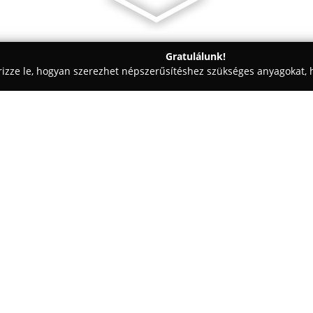
Gratulálunk!
rizze le, hogyan szerezhet népszerűsítéshez szükséges anyagokat, h
i Tervezések, Lakásfelújítások - Miskolc
a,épületbontás,tereprendezés,törmelék,szemét,sóder,föld,zúzott 
Egy cég:
zés,törmelék,szemét,sóder,föld,zúzott
Nádasi Kft.
Miskolcon található
a konténeres szállítás, gépi f
terén. A vállalkozás kiemelten 
elsősorban építőipari és környe
Szolgáltatásai között szerepel a