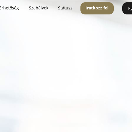
érhetőség
Szabályok
Státusz
Iratkozz fel
E