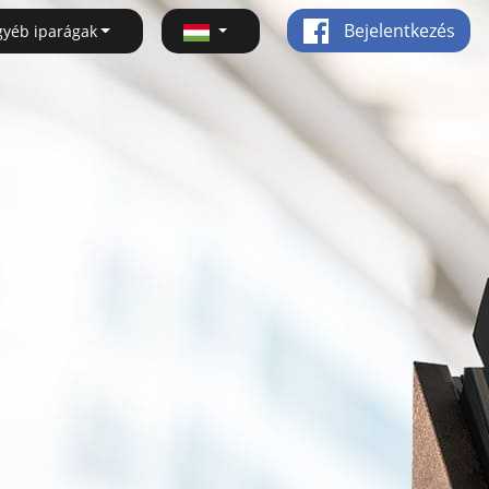
Bejelentkezés
gyéb iparágak