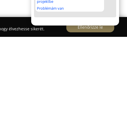
projektbe
Problémám van
Ellenőrizze le
ogy élvezhesse sikerét.
kő szállítás
, és több mint húsz év tapasztalattal rendelkezik
öldmunka, épületbontás, valamint tereprendezés
Miskolc, illetve annak környékén tevékenykedik,
zetvédelmi igényeket kielégítve.
 sittek és építési törmelék szállítása, 4-16 m³-es