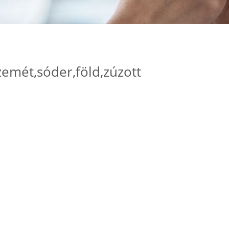
emét,sóder,föld,zúzott