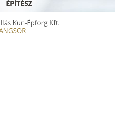
llás Kun-Épforg Kft.
RANGSOR