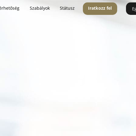
érhetőség
Szabályok
Státusz
Iratkozz fel
E