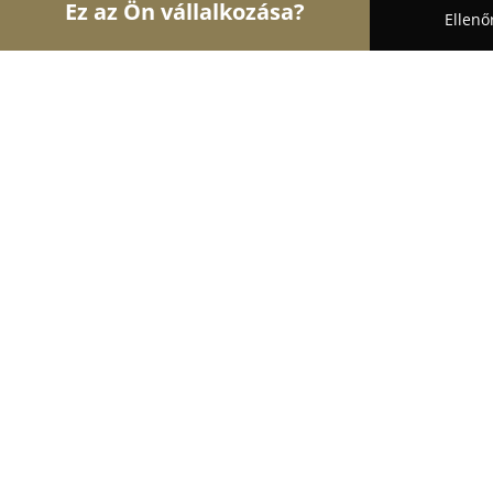
Ez az Ön vállalkozása?
Ellenő
Turul Építész
Építőipari Kivitelezések, Építészeti
TÜZÉP Kisújszállás Kun-Épforg Kft.
9.3
(33)
Kisújszállás, Deák Ferenc u. 58
Mutasd a telefonszámot