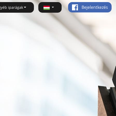
Bejelentkezés
gyéb iparágak