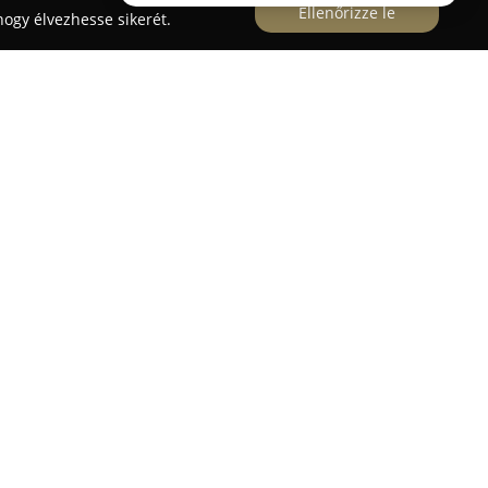
Ellenőrizze le
ogy élvezhesse sikerét.
un-Épforg Kft.
n található, a Deák Ferenc utca 58. szám alatt
ízható szolgáltatásokat az építőanyag- és
etén. A vállalat tevékenysége a faanyagok,
termékek értékesítését öleli fel, továbbá
nál ügyfelei számára.
nden, ami egy modern építkezéshez vagy
ve a falazó- és hőszigetelő anyagokat, tetőfedő
at, valamint nyílászárókat. Ezenfelül
ari kellékek is rendelkezésre állnak, melyek a
sát teszik lehetővé.