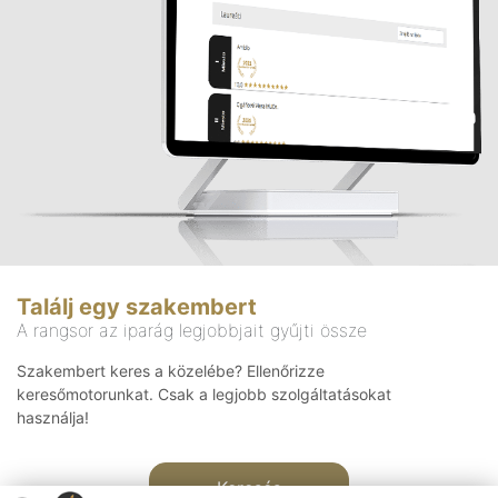
Találj egy szakembert
A rangsor az iparág legjobbjait gyűjti össze
Szakembert keres a közelébe? Ellenőrizze
keresőmotorunkat. Csak a legjobb szolgáltatásokat
használja!
Keresés