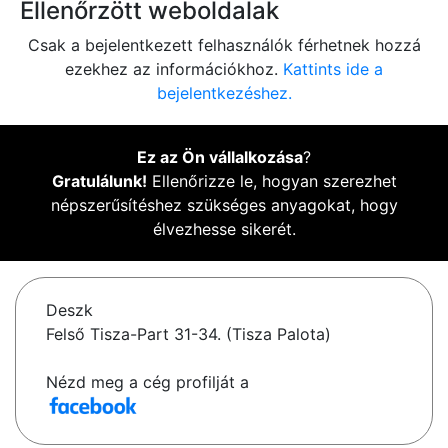
Ellenőrzött weboldalak
Csak a bejelentkezett felhasználók férhetnek hozzá
ezekhez az információkhoz.
Kattints ide a
bejelentkezéshez.
Ez az Ön vállalkozása
?
Gratulálunk!
Ellenőrizze le, hogyan szerezhet
népszerűsítéshez szükséges anyagokat, hogy
élvezhesse sikerét.
Deszk
Felső Tisza-Part 31-34. (Tisza Palota)
Nézd meg a cég profilját a