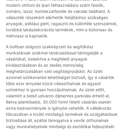
modern otthoni és ipari felhasználásra szánt festék,
zománc, lazúr, homlokzatfesték és vakolat található. A
választék részeként elérhetők felújításhoz szükséges
anyagok, például glett, ragasztó és különféle szerszámok,
továbbá lakásdekorációs termékek, mint a bútorwax és
méhviasz is kaphatók.
A boltban dolgozó szakképzett és segítőkész
munkatársak szakmai tanácsadással támogatják a
vásárlókat, beleértve a megfelelő anyagok
kiválasztásában és az ideális mennyiség
meghatározásában való segítségnyújtást. Az üzlet
azonnali színkeverési lehetőséget biztosít, így a vásárlók
több ezer árnyalat közül választhatnak és egyedi
színekhez is gyorsan hozzájuthatnak. Az üzlet előtt,
valamint a belső udvaron díjmentes parkolás érhető el,
illetve jelentősebb, 30.000 forint feletti vásárlás esetén
extra kedvezmények is igénybe vehetők. A vállalkozás
fókuszában a kiváló minőségű termékek és szolgáltatások
biztosítása áll, ezáltal támogatva a vevők otthonainak
vagy munkahelyeinek minőségi és esztétikai fejlesztését.