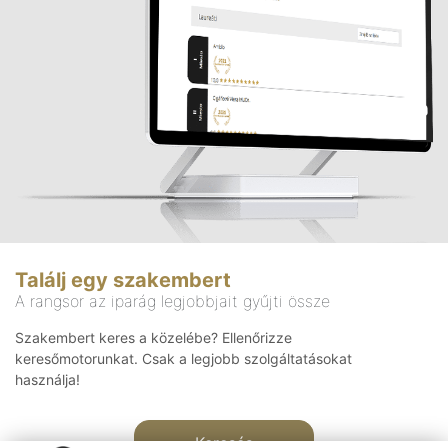
Találj egy szakembert
A rangsor az iparág legjobbjait gyűjti össze
Szakembert keres a közelébe? Ellenőrizze
keresőmotorunkat. Csak a legjobb szolgáltatásokat
használja!
Keresés