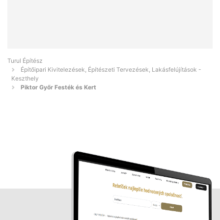
Turul Építész
Építőipari Kivitelezések, Építészeti Tervezések, Lakásfelújítások -
Keszthely
Piktor Győr Festék és Kert