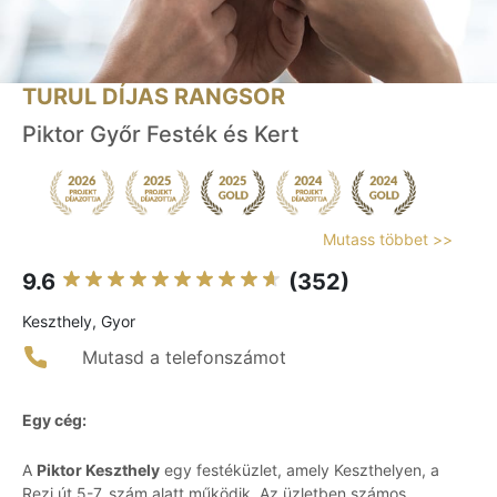
TURUL DÍJAS RANGSOR
Piktor Győr Festék és Kert
Mutass többet >>
9.6
(352)
Keszthely, Gyor
Mutasd a telefonszámot
Egy cég:
A
Piktor Keszthely
egy festéküzlet, amely Keszthelyen, a
Rezi út 5-7. szám alatt működik. Az üzletben számos