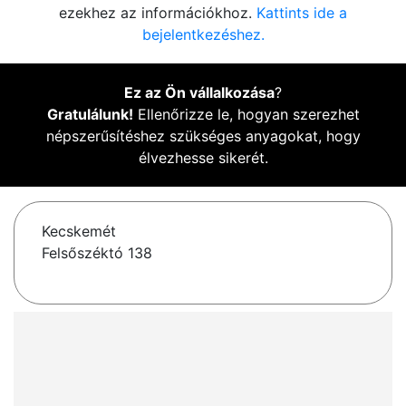
ezekhez az információkhoz.
Kattints ide a
bejelentkezéshez.
Ez az Ön vállalkozása
?
Gratulálunk!
Ellenőrizze le, hogyan szerezhet
népszerűsítéshez szükséges anyagokat, hogy
élvezhesse sikerét.
Kecskemét
Felsőszéktó 138