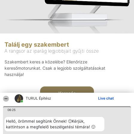
Találj egy szakembert
A rangsor az iparág legjobbjait gyűjti össze
Szakembert keres a közelébe? Ellenőrizze
keresőmotorunkat. Csak a legjobb szolgáltatásokat
használja!
Keresés
TURUL Építész
Live chat
06:25
Helló, örömmel segítünk Önnek! 🙂Kérjük,
kattintson a megfelelő beszélgetési témára! 🙂