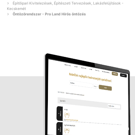
Építőipari Kivitelezések, Építészeti Tervezések, Lakásfelújítások -
Kecskemét
Öntözőrendszer - Pro Land Hírös öntözés