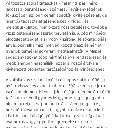
változatos szolgáltatásokat kínál mind ipari, mind
lakossági beruházások számára. Tevékenységének
fókuszában az ipari kerámiapadlók kivitelezése áll, de
jelentős tapasztalattal rendelkezik hideg- és
melegburkolatok, homlokzati hőszigetelések, továbbá
vízszigetelési rendszerek területén is. A cég minőségi
elkötelezettségét jelzi, hogy kizárólag felsőkategóriás
anyagokat alkalmaz, melyek között olasz és német
gyártók termékei egyaránt megtalálhatók. A Mapei
segédanyagokat több mint húsz éve rendszeresen és
megbízhatóan használják, ezzel is hozzájárulva a
kivitelezett projektek tartósságához és minőségéhez.
A vállalkozás szakmai múltja és tapasztalata 1996-ig
nyúlik vissza, és azóta több mint 200 sikeres projektet
valósítottak meg. Kiemelt jelentőségű referenciáik között
található az Audi gyár és Magyarország legnagyobb
hipermarketjeinek ipari burkolása. A cég rugalmas,
hozzáértő csapata mind nagyobb kihívásokat, mind
kisebb, speciális igényű feladatokat elvállal, így ipari
csarnokok vagy egyedi megrendelések precíz
megvalósítására is képesek. Az ipari padlókiegyenlítés