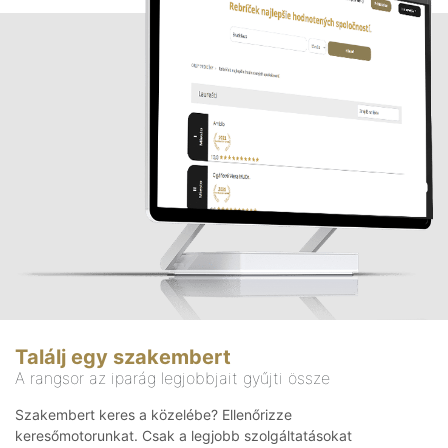
Találj egy szakembert
A rangsor az iparág legjobbjait gyűjti össze
Szakembert keres a közelébe? Ellenőrizze
keresőmotorunkat. Csak a legjobb szolgáltatásokat