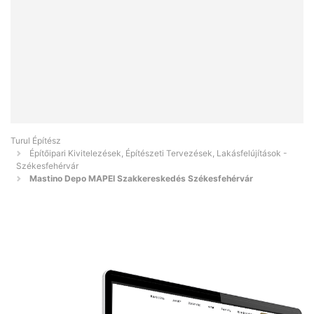
Turul Építész
Építőipari Kivitelezések, Építészeti Tervezések, Lakásfelújítások -
Székesfehérvár
Mastino Depo MAPEI Szakkereskedés Székesfehérvár