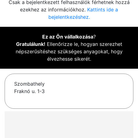
Csak a bejelentkezett felhasználók férhetnek hozzá
ezekhez az információkhoz.
Kattints ide a
bejelentkezéshez.
Ez az Ön vállalkozása
?
Gratulálunk!
Ellenőrizze le, hogyan szerezhet
népszerűsítéshez szükséges anyagokat, hogy
élvezhesse sikerét.
Szombathely
Fraknó u. 1-3