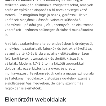
területén kínál gépi földmunka szolgáltatásokat, amelyek
során az építőipari alapásás a fő tevékenységei közé
tartozik. Ez magában foglalja házak, garázsok, illetve
kerítések alapjának kiásását, valamint különböző
közművek – például gáz-, víz-, szennyvíz- és elektromos
vezetékek – számára szükséges árokásási munkálatokat
is.
A vállalat szakértelme a tereprendezésben is érvényesül,
amelyhez hozzátartozik fatuskók és bokrok eltávolítása,
valamint a térkő és járda alapjainak előkészítése. Ezen
felül kerti tavak, vízóraaknák és derítők kiásását is
vállalják. Modern, 1,7-3,5 tonna közötti gépparkkal
dolgoznak, ezzel biztosítva a gyors és precíz
munkavégzést. Tevékenységük célja a magas színvonalú
és hatékony megoldások biztosítása ügyfeleik számára,
elsődlegesen Vas megyében, de igény szerint más
régiókban is elérhetőek.
Ellenőrzött weboldalak