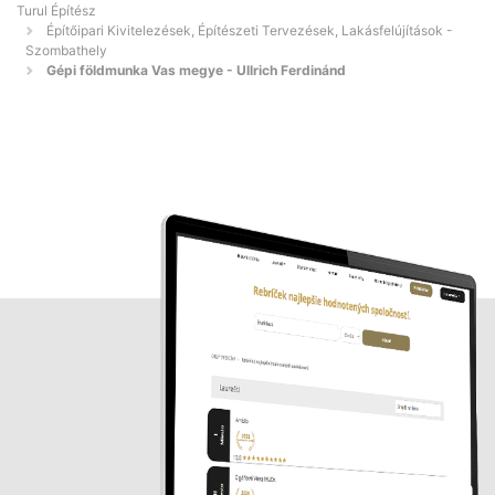
Turul Építész
Építőipari Kivitelezések, Építészeti Tervezések, Lakásfelújítások -
Szombathely
Gépi földmunka Vas megye - Ullrich Ferdinánd