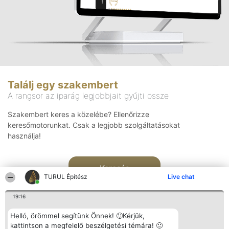
Találj egy szakembert
A rangsor az iparág legjobbjait gyűjti össze
Szakembert keres a közelébe? Ellenőrizze
keresőmotorunkat. Csak a legjobb szolgáltatásokat
használja!
Keresés
TURUL Építész
Live chat
19:16
Helló, örömmel segítünk Önnek! 🙂Kérjük,
kattintson a megfelelő beszélgetési témára! 🙂