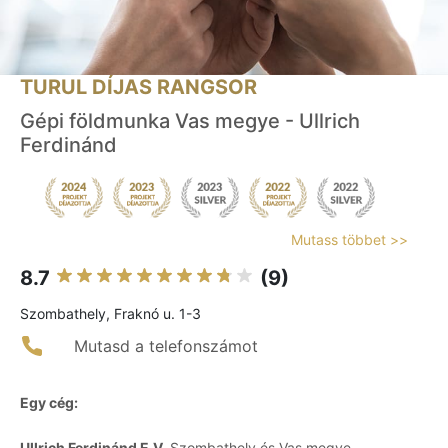
TURUL DÍJAS RANGSOR
Gépi földmunka Vas megye - Ullrich
Ferdinánd
Mutass többet >>
8.7
(9)
Szombathely, Fraknó u. 1-3
Mutasd a telefonszámot
Egy cég:
Ullrich Ferdinánd E.V.
Szombathely és Vas megye